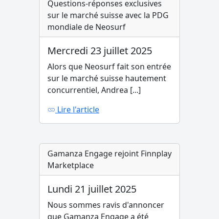
Questions-réponses exclusives
sur le marché suisse avec la PDG
mondiale de Neosurf
Mercredi 23 juillet 2025
Alors que Neosurf fait son entrée
sur le marché suisse hautement
concurrentiel, Andrea [...]
Lire l'article
Gamanza Engage rejoint Finnplay
Marketplace
Lundi 21 juillet 2025
Nous sommes ravis d'annoncer
que Gamanza Engage a été