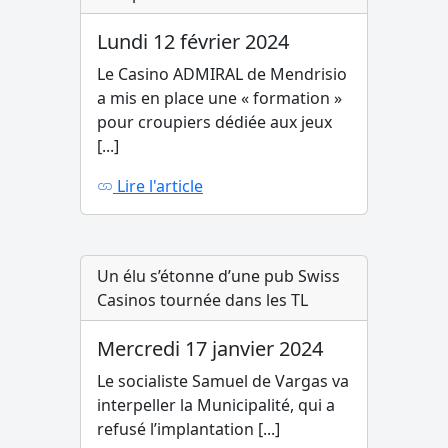
Lundi 12 février 2024
Le Casino ADMIRAL de Mendrisio
a mis en place une « formation »
pour croupiers dédiée aux jeux
[...]
Lire l'article
Un élu s’étonne d’une pub Swiss
Casinos tournée dans les TL
Mercredi 17 janvier 2024
Le socialiste Samuel de Vargas va
interpeller la Municipalité, qui a
refusé l’implantation [...]