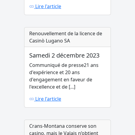
Lire l'article
Renouvellement de la licence de
Casinò Lugano SA
Samedi 2 décembre 2023
Communiqué de presse21 ans
d'expérience et 20 ans
d'engagement en faveur de
l'excellence et de [...]
Lire l'article
Crans-Montana conserve son
casino, mais le Valais n’obtient