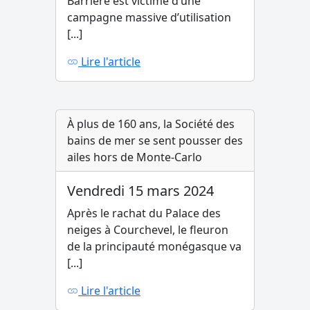
Barrière est victime d’une
campagne massive d’utilisation
[...]
Lire l'article
À plus de 160 ans, la Société des
bains de mer se sent pousser des
ailes hors de Monte-Carlo
Vendredi 15 mars 2024
Après le rachat du Palace des
neiges à Courchevel, le fleuron
de la principauté monégasque va
[...]
Lire l'article