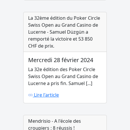
La 32ème édition du Poker Circle
Swiss Open au Grand Casino de
Lucerne - Samuel Düzgün a
remporté la victoire et 53 850
CHF de prix.
Mercredi 28 février 2024
La 32e édition des Poker Circle
Swiss Open au Grand Casino de
Lucerne a pris fin. Samuel [...]
Lire l'article
Mendrisio - A l'école des
croupiers : 8 réussis !