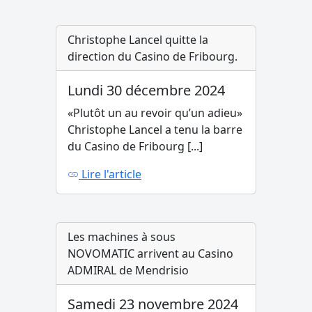
Christophe Lancel quitte la
direction du Casino de Fribourg.
Lundi 30 décembre 2024
«Plutôt un au revoir qu’un adieu»
Christophe Lancel a tenu la barre
du Casino de Fribourg [...]
Lire l'article
Les machines à sous
NOVOMATIC arrivent au Casino
ADMIRAL de Mendrisio
Samedi 23 novembre 2024