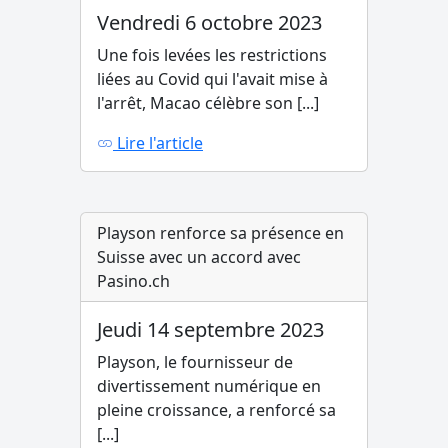
Vendredi 6 octobre 2023
Une fois levées les restrictions
liées au Covid qui l'avait mise à
l'arrêt, Macao célèbre son [...]
Lire l'article
Playson renforce sa présence en
Suisse avec un accord avec
Pasino.ch
Jeudi 14 septembre 2023
Playson, le fournisseur de
divertissement numérique en
pleine croissance, a renforcé sa
[...]