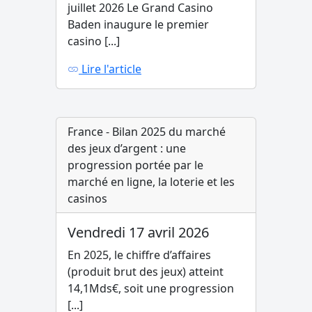
juillet 2026 Le Grand Casino
Baden inaugure le premier
casino [...]
Lire l'article
France - Bilan 2025 du marché
des jeux d’argent : une
progression portée par le
marché en ligne, la loterie et les
casinos
Vendredi 17 avril 2026
En 2025, le chiffre d’affaires
(produit brut des jeux) atteint
14,1Mds€, soit une progression
[...]