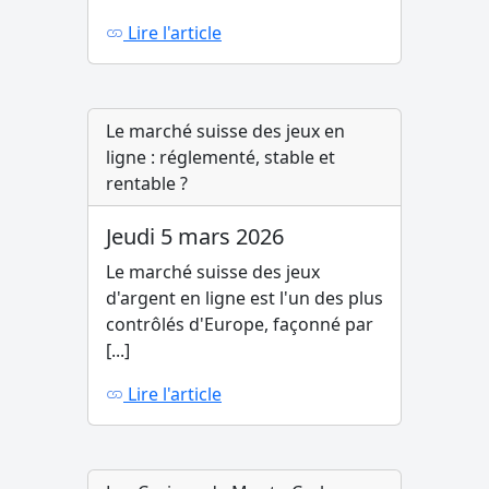
Lire l'article
Le marché suisse des jeux en
ligne : réglementé, stable et
rentable ?
Jeudi 5 mars 2026
Le marché suisse des jeux
d'argent en ligne est l'un des plus
contrôlés d'Europe, façonné par
[...]
Lire l'article