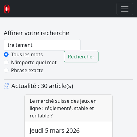
Affiner votre recherche
Password
Tous les mots
Rechercher
N'importe quel mot
Phrase exacte
Actualité : 30 article(s)
Le marché suisse des jeux en
ligne : réglementé, stable et
rentable ?
Jeudi 5 mars 2026