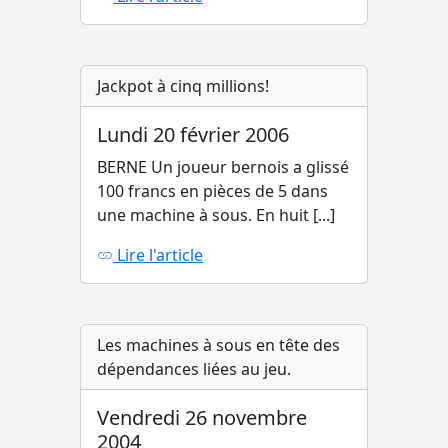
Jackpot à cinq millions!
Lundi 20 février 2006
BERNE Un joueur bernois a glissé
100 francs en pièces de 5 dans
une machine à sous. En huit [...]
Lire l'article
Les machines à sous en tête des
dépendances liées au jeu.
Vendredi 26 novembre
2004