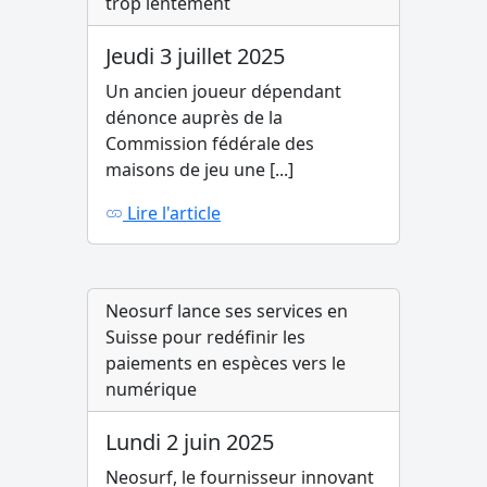
trop lentement
Jeudi 3 juillet 2025
Un ancien joueur dépendant
dénonce auprès de la
Commission fédérale des
maisons de jeu une [...]
Lire l'article
Neosurf lance ses services en
Suisse pour redéfinir les
paiements en espèces vers le
numérique
Lundi 2 juin 2025
Neosurf, le fournisseur innovant