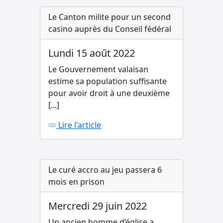
Le Canton milite pour un second
casino auprès du Conseil fédéral
Lundi 15 aoűt 2022
Le Gouvernement valaisan
estime sa population suffisante
pour avoir droit à une deuxième
[...]
Lire l'article
Le curé accro au jeu passera 6
mois en prison
Mercredi 29 juin 2022
Un ancien homme d’église a