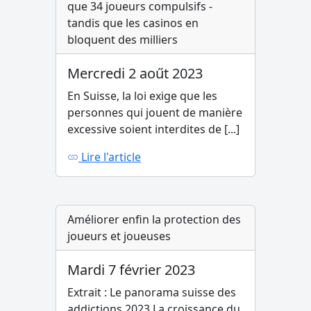
que 34 joueurs compulsifs -
tandis que les casinos en
bloquent des milliers
Mercredi 2 aoűt 2023
En Suisse, la loi exige que les
personnes qui jouent de manière
excessive soient interdites de [...]
Lire l'article
Améliorer enfin la protection des
joueurs et joueuses
Mardi 7 février 2023
Extrait : Le panorama suisse des
addictions 2023 La croissance du