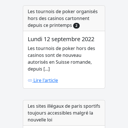
Les tournois de poker organisés
hors des casinos cartonnent
depuis ce printemps
2
Lundi 12 septembre 2022
Les tournois de poker hors des
casinos sont de nouveau
autorisés en Suisse romande,
depuis [...]
Lire l'article
Les sites illégaux de paris sportifs
toujours accessibles malgré la
nouvelle loi