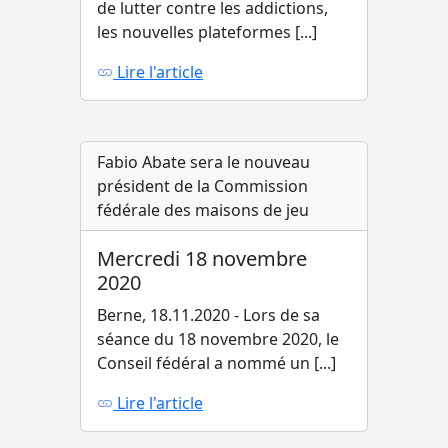
de lutter contre les addictions,
les nouvelles plateformes [...]
Lire l'article
Fabio Abate sera le nouveau
président de la Commission
fédérale des maisons de jeu
Mercredi 18 novembre
2020
Berne, 18.11.2020 - Lors de sa
séance du 18 novembre 2020, le
Conseil fédéral a nommé un [...]
Lire l'article