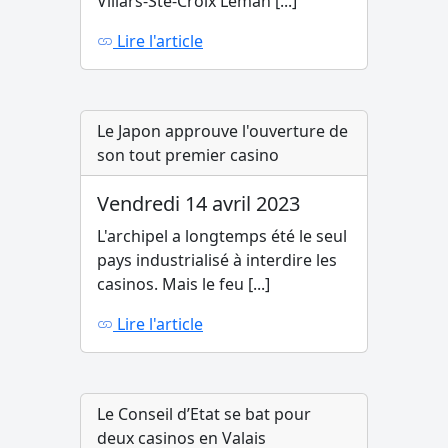
Villars-Ste-Croix Léman [...]
Lire l'article
Le Japon approuve l'ouverture de
son tout premier casino
Vendredi 14 avril 2023
L'archipel a longtemps été le seul
pays industrialisé à interdire les
casinos. Mais le feu [...]
Lire l'article
Le Conseil d’Etat se bat pour
deux casinos en Valais