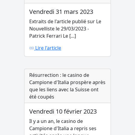
Vendredi 31 mars 2023
Extraits de l'article publié sur Le
Nouvelliste le 29/03/2023 -
Patrick Ferrari Le [...]
Lire l'article
Résurrection : le casino de
Campione d'Italia prospère après
que les liens avec la Suisse ont
été coupés
Vendredi 10 février 2023
Il y a un an, le casino de
Campione d'Italia a repris ses