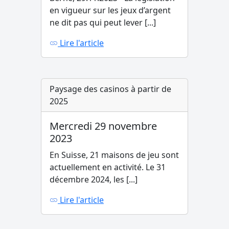
en vigueur sur les jeux d’argent
ne dit pas qui peut lever [...]
Lire l'article
Paysage des casinos à partir de
2025
Mercredi 29 novembre
2023
En Suisse, 21 maisons de jeu sont
actuellement en activité. Le 31
décembre 2024, les [...]
Lire l'article