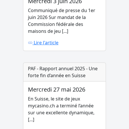
Mercredi 3 juin 2026
Communiqué de presse du 1er
juin 2026 Sur mandat de la
Commission fédérale des
maisons de jeu [...]
Lire l'article
PAF - Rapport annuel 2025 - Une
forte fin d’année en Suisse
Mercredi 27 mai 2026
En Suisse, le site de jeux
mycasino.ch a terminé l’année
sur une excellente dynamique,
[...]