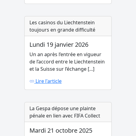
Les casinos du Liechtenstein
toujours en grande difficulté
Lundi 19 janvier 2026
Un an après l’entrée en vigueur
de l’accord entre le Liechtenstein
et la Suisse sur l’échange [...]
Lire l'article
La Gespa dépose une plainte
pénale en lien avec FIFA Collect
Mardi 21 octobre 2025