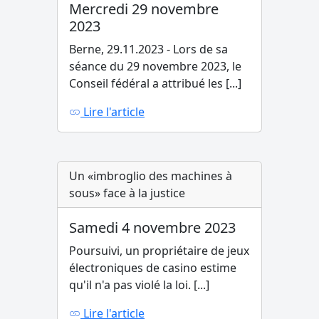
Mercredi 29 novembre
2023
Berne, 29.11.2023 - Lors de sa
séance du 29 novembre 2023, le
Conseil fédéral a attribué les [...]
Lire l'article
Un «imbroglio des machines à
sous» face à la justice
Samedi 4 novembre 2023
Poursuivi, un propriétaire de jeux
électroniques de casino estime
qu'il n'a pas violé la loi. [...]
Lire l'article