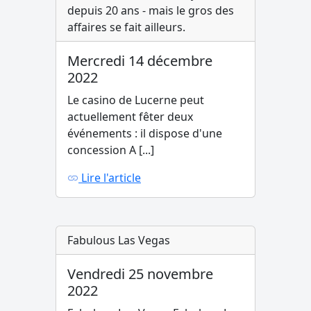
depuis 20 ans - mais le gros des
affaires se fait ailleurs.
Mercredi 14 décembre
2022
Le casino de Lucerne peut
actuellement fêter deux
événements : il dispose d'une
concession A [...]
Lire l'article
Fabulous Las Vegas
Vendredi 25 novembre
2022