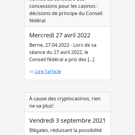
concessions pour les casinos :
décisions de principe du Conseil
fédéral
Mercredi 27 avril 2022
Berne, 27.04.2022 - Lors de sa
séance du 27 avril 2022, le
Conseil fédéral a pris des [...]
Lire l'article
À cause des cryptocasinos, rien
ne va plus!
Vendredi 3 septembre 2021
Illégales, réduisant la possibilité