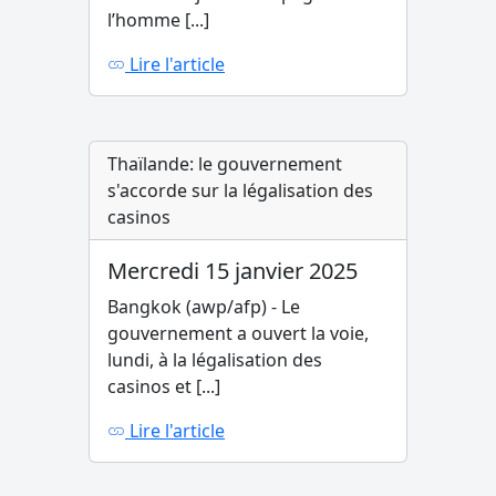
l’homme [...]
Lire l'article
Thaïlande: le gouvernement
s'accorde sur la légalisation des
casinos
Mercredi 15 janvier 2025
Bangkok (awp/afp) - Le
gouvernement a ouvert la voie,
lundi, à la légalisation des
casinos et [...]
Lire l'article