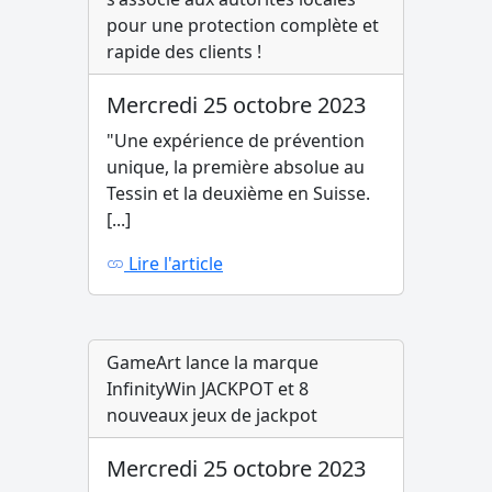
pour une protection complète et
rapide des clients !
Mercredi 25 octobre 2023
"Une expérience de prévention
unique, la première absolue au
Tessin et la deuxième en Suisse.
[...]
Lire l'article
GameArt lance la marque
InfinityWin JACKPOT et 8
nouveaux jeux de jackpot
Mercredi 25 octobre 2023