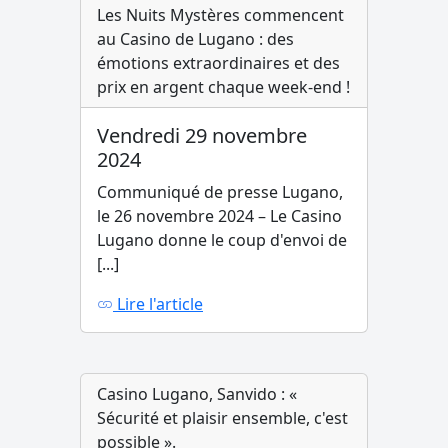
Les Nuits Mystères commencent
au Casino de Lugano : des
émotions extraordinaires et des
prix en argent chaque week-end !
Vendredi 29 novembre
2024
Communiqué de presse Lugano,
le 26 novembre 2024 – Le Casino
Lugano donne le coup d'envoi de
[...]
Lire l'article
Casino Lugano, Sanvido : «
Sécurité et plaisir ensemble, c'est
possible ».