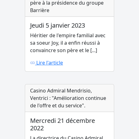
père à la présidence du groupe
Barrière
Jeudi 5 janvier 2023
Héritier de l'empire familial avec
sa soeur Joy, il a enfin réussi à
convaincre son père et le [...]
Lire l'article
Casino Admiral Mendrisio,
Ventrici : "Amélioration continue
de l'offre et du service".
Mercredi 21 décembre
2022
La directrice du Casino Admiral