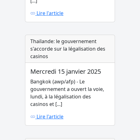
[...]
Lire l'article
Thaïlande: le gouvernement
s'accorde sur la légalisation des
casinos
Mercredi 15 janvier 2025
Bangkok (awp/afp) - Le
gouvernement a ouvert la voie,
lundi, à la légalisation des
casinos et [...]
Lire l'article