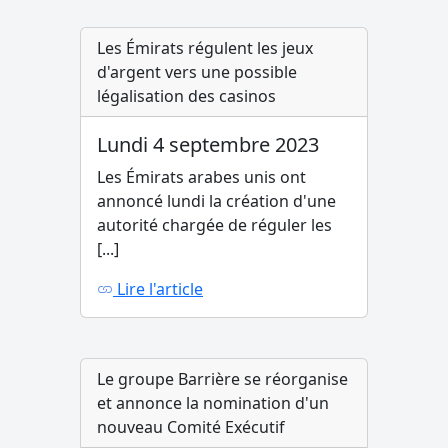
Les Émirats régulent les jeux
d'argent vers une possible
légalisation des casinos
Lundi 4 septembre 2023
Les Émirats arabes unis ont
annoncé lundi la création d'une
autorité chargée de réguler les
[...]
Lire l'article
Le groupe Barrière se réorganise
et annonce la nomination d'un
nouveau Comité Exécutif