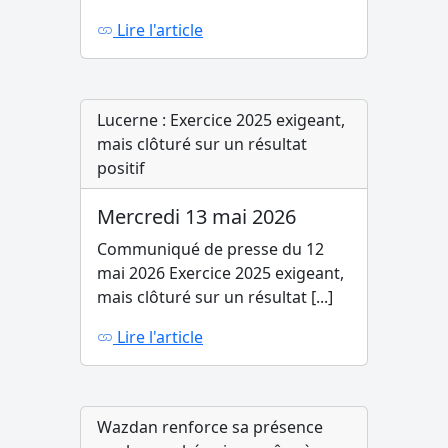
Lire l'article
Lucerne : Exercice 2025 exigeant,
mais clôturé sur un résultat
positif
Mercredi 13 mai 2026
Communiqué de presse du 12
mai 2026 Exercice 2025 exigeant,
mais clôturé sur un résultat [...]
Lire l'article
Wazdan renforce sa présence