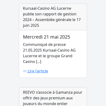
Kursaal-Casino AG Lucerne
publie son rapport de gestion
2024 – Assemblée générale le 17
juin 2025
Mercredi 21 mai 2025
Communiqué de presse
21.05.2025 Kursaal-Casino AG
Lucerne et le groupe Grand
Casino [...]
Lire l'article
REEVO s’associe à Gamanza pour
offrir des jeux premium aux
joueurs du monde entier