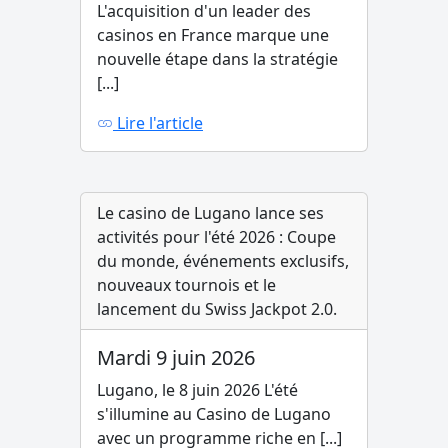
L'acquisition d'un leader des
casinos en France marque une
nouvelle étape dans la stratégie
[...]
Lire l'article
Le casino de Lugano lance ses
activités pour l'été 2026 : Coupe
du monde, événements exclusifs,
nouveaux tournois et le
lancement du Swiss Jackpot 2.0.
Mardi 9 juin 2026
Lugano, le 8 juin 2026 L'été
s'illumine au Casino de Lugano
avec un programme riche en [...]