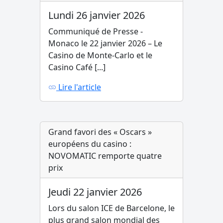
Lundi 26 janvier 2026
Communiqué de Presse -
Monaco le 22 janvier 2026 – Le
Casino de Monte-Carlo et le
Casino Café [...]
Lire l'article
Grand favori des « Oscars »
européens du casino :
NOVOMATIC remporte quatre
prix
Jeudi 22 janvier 2026
Lors du salon ICE de Barcelone, le
plus grand salon mondial des