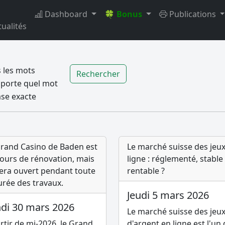
Dashboard
🍀 Bonus
Publications
tualités
 les mots
Rechercher
porte quel mot
se exacte
Grand Casino de Baden est
Le marché suisse des jeu
ours de rénovation, mais
ligne : réglementé, stable
era ouvert pendant toute
rentable ?
urée des travaux.
Jeudi 5 mars 2026
di 30 mars 2026
Le marché suisse des jeu
rtir de mi-2026, le Grand
d'argent en ligne est l'un