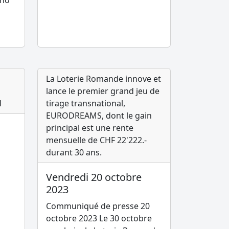
ino
La Loterie Romande innove et
lance le premier grand jeu de
l
tirage transnational,
EURODREAMS, dont le gain
principal est une rente
mensuelle de CHF 22'222.-
durant 30 ans.
Vendredi 20 octobre
2023
Communiqué de presse 20
octobre 2023 Le 30 octobre