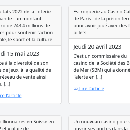
ltats 2022 de la Loterie
Escroquerie au Casino Ca
ande : un montant
de Paris : de la prison fe
rd de 243.4 millions de
pour avoir joué avec des 
cs pour soutenir l’action
billets
ale, le sport et la culture
Jeudi 20 avril 2023
di 15 mai 2023
C’est un commissaire du
e à la diversité de son
casino de la Société des B
e de jeux, à la qualité de
de Mer (SBM) qui a donn
réseau de vente ainsi
l’alerte en [...]
 [...]
Lire l'article
re l'article
illionnaires en Suisse en
Un nouveau casino pourr
 et « pluie de
ouvrir ses portes dans la