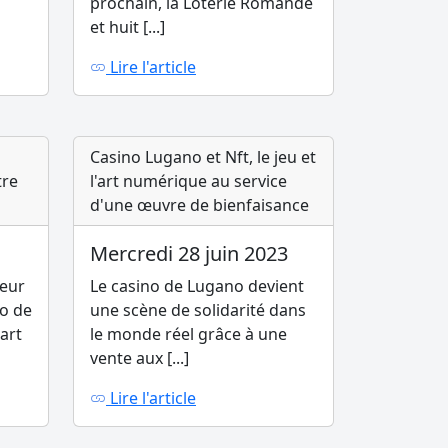
prochain, la Loterie Romande
et huit [...]
Lire l'article
Casino Lugano et Nft, le jeu et
tre
l'art numérique au service
d'une œuvre de bienfaisance
Mercredi 28 juin 2023
teur
Le casino de Lugano devient
no de
une scène de solidarité dans
art
le monde réel grâce à une
vente aux [...]
Lire l'article