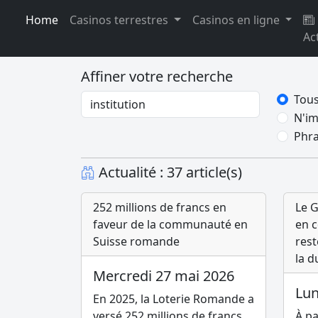
Home
Casinos terrestres
Casinos en ligne
Ac
Affiner votre recherche
Password
Tous
N'im
Phra
Actualité : 37 article(s)
252 millions de francs en
Le 
faveur de la communauté en
en c
Suisse romande
rest
la d
Mercredi 27 mai 2026
Lun
En 2025, la Loterie Romande a
versé 252 millions de francs,
À pa