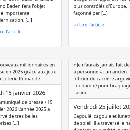
no Baden fera l'objet
plus contrôlés d'Europe,
ne importante
façonné par [...]
rnisation. [...]
Lire l'article
re l'article
ouveaux millionnaires en
« Je n'aurais jamais fait d
se en 2025 grâce aux jeux
à personne » : un ancien
la Loterie Romande
officier de carrière argov
condamné pour braquag
di 15 janvier 2026
casino
muniqué de presse • 15
Vendredi 25 juillet 2
ier 2026 L’année 2025 a
rvé de très belles
Cagoulé, cagoule et lunet
rises [...]
de soleil, il a traversé le ha