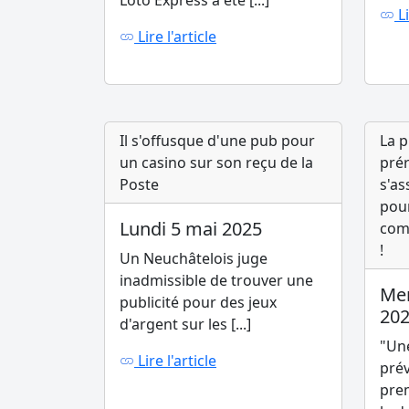
Loto Express a été [...]
Li
Lire l'article
Il s'offusque d'une pub pour
La 
un casino sur son reçu de la
prér
Poste
s'as
pou
Lundi 5 mai 2025
comp
!
Un Neuchâtelois juge
inadmissible de trouver une
Mer
publicité pour des jeux
20
d'argent sur les [...]
"Un
Lire l'article
prév
prem