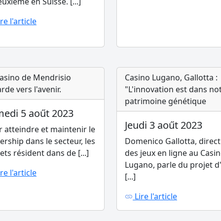
euxième en Suisse. [...]
re l'article
asino de Mendrisio
Casino Lugano, Gallotta :
rde vers l'avenir.
"L'innovation est dans no
patrimoine génétique
edi 5 aoűt 2023
Jeudi 3 aoűt 2023
 atteindre et maintenir le
ership dans le secteur, les
Domenico Gallotta, direc
ets résident dans de [...]
des jeux en ligne au Casi
Lugano, parle du projet d'
re l'article
[...]
Lire l'article