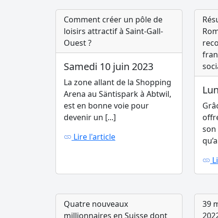
Comment créer un pôle de
Résu
loisirs attractif à Saint-Gall-
Rom
Ouest ?
reco
fran
Samedi 10 juin 2023
soci
La zone allant de la Shopping
Lun
Arena au Säntispark à Abtwil,
est en bonne voie pour
Grâc
devenir un [...]
offr
son 
Lire l'article
qu’au
Li
Quatre nouveaux
39 m
millionnaires en Suisse dont
2022