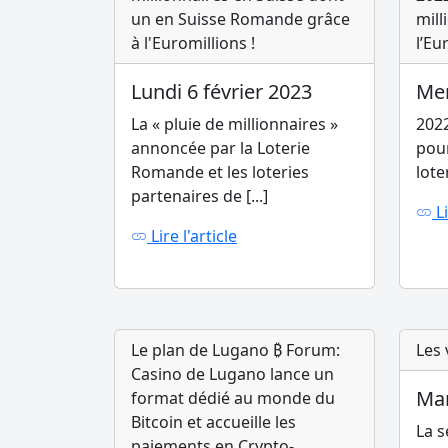
un en Suisse Romande grâce
mill
à l'Euromillions !
l’Eu
Lundi 6 février 2023
Mer
La « pluie de millionnaires »
2022
annoncée par la Loterie
pour
Romande et les loteries
loter
partenaires de [...]
Li
Lire l'article
Le plan de Lugano ₿ Forum:
Les 
Casino de Lugano lance un
Mar
format dédié au monde du
Bitcoin et accueille les
La s
paiements en Crypto-