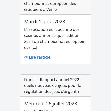
championnat européen des
croupiers à Venlo
Mardi 1 aoűt 2023
L'association européenne des
casinos annonce que l'édition
2024 du championnat européen
des [...]
Lire l'article
France - Rapport annuel 2022 :
quels nouveaux enjeux pour la
régulation des jeux d’argent ?
Mercredi 26 juillet 2023