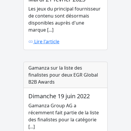
Les jeux du principal fournisseur
de contenu sont désormais
disponibles auprès d'une
marque [...]
Lire l'article
Gamanza sur la liste des
finalistes pour deux EGR Global
B2B Awards
Dimanche 19 juin 2022
Gamanza Group AG a
récemment fait partie de la liste
des finalistes pour la catégorie
[...]