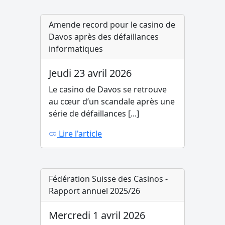
Amende record pour le casino de
Davos après des défaillances
informatiques
Jeudi 23 avril 2026
Le casino de Davos se retrouve
au cœur d’un scandale après une
série de défaillances [...]
Lire l'article
Fédération Suisse des Casinos -
Rapport annuel 2025/26
Mercredi 1 avril 2026