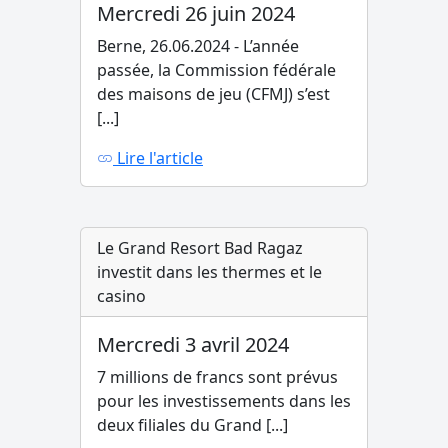
Mercredi 26 juin 2024
Berne, 26.06.2024 - L’année
passée, la Commission fédérale
des maisons de jeu (CFMJ) s’est
[...]
Lire l'article
Le Grand Resort Bad Ragaz
investit dans les thermes et le
casino
Mercredi 3 avril 2024
7 millions de francs sont prévus
pour les investissements dans les
deux filiales du Grand [...]