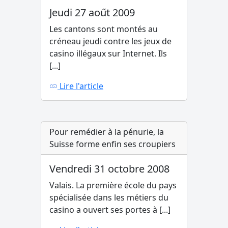
Jeudi 27 aoűt 2009
Les cantons sont montés au
créneau jeudi contre les jeux de
casino illégaux sur Internet. Ils
[...]
Lire l'article
Pour remédier à la pénurie, la
Suisse forme enfin ses croupiers
Vendredi 31 octobre 2008
Valais. La première école du pays
spécialisée dans les métiers du
casino a ouvert ses portes à [...]