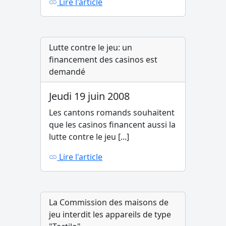
Lire l'article
Lutte contre le jeu: un
financement des casinos est
demandé
Jeudi 19 juin 2008
Les cantons romands souhaitent
que les casinos financent aussi la
lutte contre le jeu [...]
Lire l'article
La Commission des maisons de
jeu interdit les appareils de type