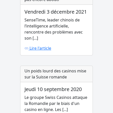
Vendredi 3 décembre 2021
SenseTime, leader chinois de
l’intelligence artificielle,
rencontre des problèmes avec
son [...]
Lire l'article
Un poids lourd des casinos mise
sur la Suisse romande
Jeudi 10 septembre 2020
Le groupe Swiss Casinos attaque
la Romandie par le biais d'un
casino en ligne. Les [...]