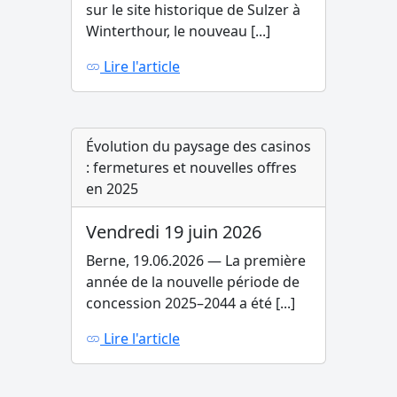
sur le site historique de Sulzer à
Winterthour, le nouveau [...]
Lire l'article
Évolution du paysage des casinos
: fermetures et nouvelles offres
en 2025
Vendredi 19 juin 2026
Berne, 19.06.2026 — La première
année de la nouvelle période de
concession 2025–2044 a été [...]
Lire l'article