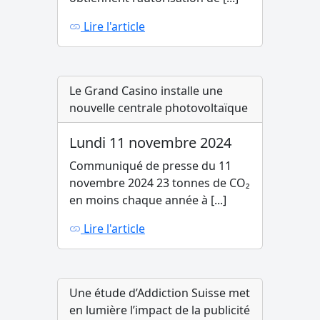
Lire l'article
Le Grand Casino installe une
nouvelle centrale photovoltaïque
Lundi 11 novembre 2024
Communiqué de presse du 11
novembre 2024 23 tonnes de CO₂
en moins chaque année à [...]
Lire l'article
Une étude d’Addiction Suisse met
en lumière l’impact de la publicité