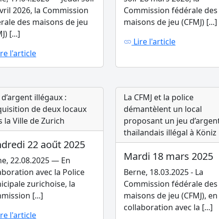
vril 2026, la Commission
Commission fédérale des
rale des maisons de jeu
maisons de jeu (CFMJ) [...]
) [...]
Lire l'article
re l'article
 d’argent illégaux :
La CFMJ et la police
uisition de deux locaux
démantèlent un local
 la Ville de Zurich
proposant un jeu d’argen
thaïlandais illégal à Köniz
dredi 22 aoűt 2025
Mardi 18 mars 2025
e, 22.08.2025 — En
aboration avec la Police
Berne, 18.03.2025 - La
cipale zurichoise, la
Commission fédérale des
ission [...]
maisons de jeu (CFMJ), en
collaboration avec la [...]
re l'article