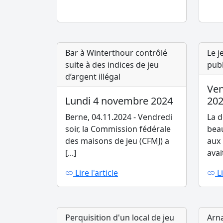
Bar à Winterthour contrôlé
Le j
suite à des indices de jeu
publ
d’argent illégal
Ven
Lundi 4 novembre 2024
20
Berne, 04.11.2024 - Vendredi
La 
soir, la Commission fédérale
bea
des maisons de jeu (CFMJ) a
aux
[...]
avait
Lire l'article
Li
Perquisition d'un local de jeu
Arna