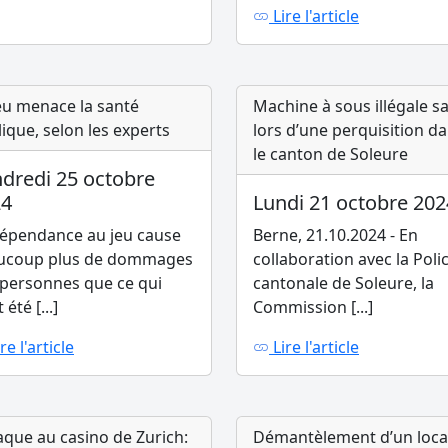
Lire l'article
eu menace la santé
Machine à sous illégale sa
ique, selon les experts
lors d’une perquisition d
le canton de Soleure
dredi 25 octobre
24
Lundi 21 octobre 202
dépendance au jeu cause
Berne, 21.10.2024 - En
ucoup plus de dommages
collaboration avec la Poli
 personnes que ce qui
cantonale de Soleure, la
 été [...]
Commission [...]
re l'article
Lire l'article
que au casino de Zurich:
Démantèlement d’un loca