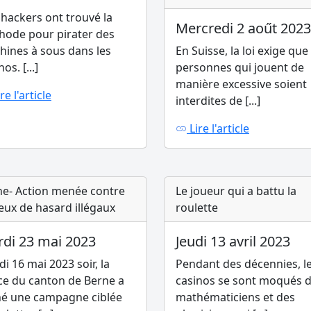
hackers ont trouvé la
Mercredi 2 aoűt 2023
hode pour pirater des
ines à sous dans les
En Suisse, la loi exige que
os. [...]
personnes qui jouent de
manière excessive soient
re l'article
interdites de [...]
Lire l'article
ne- Action menée contre
Le joueur qui a battu la
jeux de hasard illégaux
roulette
di 23 mai 2023
Jeudi 13 avril 2023
i 16 mai 2023 soir, la
Pendant des décennies, l
ce du canton de Berne a
casinos se sont moqués 
é une campagne ciblée
mathématiciens et des