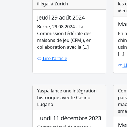
illégal à Zurich
les 
«On
Jeudi 29 aoűt 2024
Mar
Berne, 29.08.2024 - La
Commission fédérale des
En m
maisons de jeu (CFMJ), en
chin
collaboration avec la [...]
usin
[...]
Lire l'article
Li
Yaspa lance une intégration
Com
historique avec le Casino
parv
Lugano
mac
sma
Lundi 11 décembre 2023
Mer