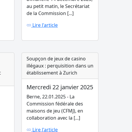
au petit matin, le Secrétariat
de la Commission [...]
Lire l'article
Soupçon de jeux de casino
illégaux : perquisition dans un
t
établissement à Zurich
Mercredi 22 janvier 2025
Berne, 22.01.2025 - La
Commission fédérale des
maisons de jeu (CFMJ), en
collaboration avec la [...]
Lire l'article