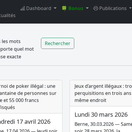
Dashboard
🍀 Bonus
Publications
tualités
 les mots
Rechercher
porte quel mot
se exacte
noi de poker illégal : une
Jeux d’argent illégaux : tro
antaine de personnes sur
perquisitions en trois ans
e et 55 000 francs
même endroit
fisqués
Lundi 30 mars 2026
dredi 17 avril 2026
Berne, 30.03.2026 — Sam
e, 17.04.2026 — Jeudi soir
soir 28 mars 2026, la