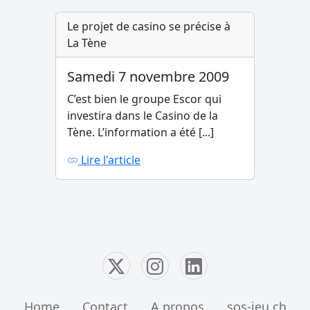
Le projet de casino se précise à
La Tène
Samedi 7 novembre 2009
C’est bien le groupe Escor qui
investira dans le Casino de la
Tène. L’information a été [...]
Lire l'article
Home
Contact
A propos
sos-jeu.ch