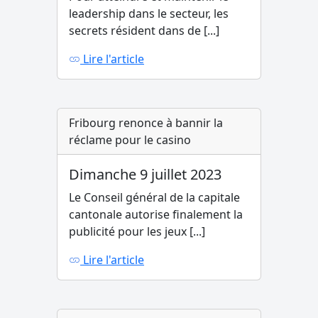
leadership dans le secteur, les
secrets résident dans de [...]
Lire l'article
Fribourg renonce à bannir la
réclame pour le casino
Dimanche 9 juillet 2023
Le Conseil général de la capitale
cantonale autorise finalement la
publicité pour les jeux [...]
Lire l'article