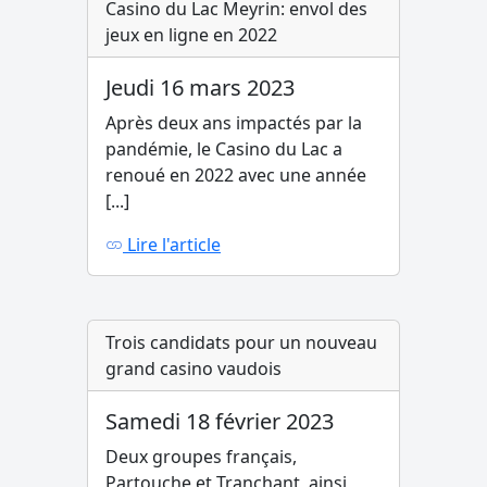
Casino du Lac Meyrin: envol des
jeux en ligne en 2022
Jeudi 16 mars 2023
Après deux ans impactés par la
pandémie, le Casino du Lac a
renoué en 2022 avec une année
[...]
Lire l'article
Trois candidats pour un nouveau
grand casino vaudois
Samedi 18 février 2023
Deux groupes français,
Partouche et Tranchant, ainsi