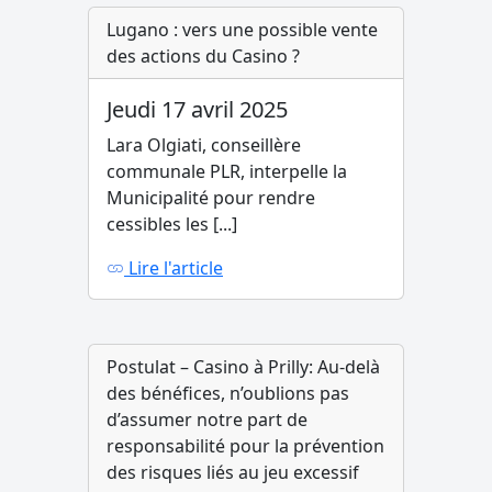
Lugano : vers une possible vente
des actions du Casino ?
Jeudi 17 avril 2025
Lara Olgiati, conseillère
communale PLR, interpelle la
Municipalité pour rendre
cessibles les [...]
Lire l'article
Postulat – Casino à Prilly: Au-delà
des bénéfices, n’oublions pas
d’assumer notre part de
responsabilité pour la prévention
des risques liés au jeu excessif