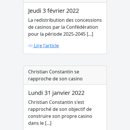
Jeudi 3 février 2022
La redistribution des concessions
de casinos par la Confédération
pour la période 2025-2045 [...]
Lire l'article
Christian Constantin se
rapproche de son casino
Lundi 31 janvier 2022
Christian Constantin s'est
rapproché de son objectif de
construire son propre casino
dans le [...]