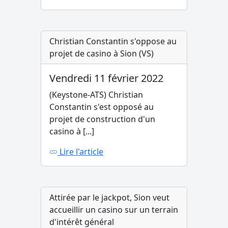
Christian Constantin s'oppose au
projet de casino à Sion (VS)
Vendredi 11 février 2022
(Keystone-ATS) Christian
Constantin s'est opposé au
projet de construction d'un
casino à [...]
Lire l'article
Attirée par le jackpot, Sion veut
accueillir un casino sur un terrain
d'intérêt général