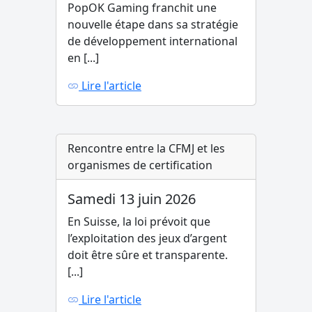
PopOK Gaming franchit une
nouvelle étape dans sa stratégie
de développement international
en [...]
Lire l'article
Rencontre entre la CFMJ et les
organismes de certification
Samedi 13 juin 2026
En Suisse, la loi prévoit que
l’exploitation des jeux d’argent
doit être sûre et transparente.
[...]
Lire l'article