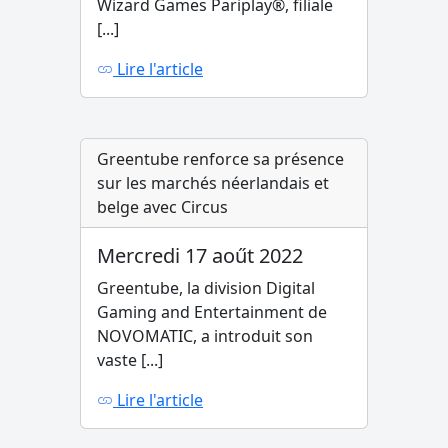
Wizard Games Pariplay®, filiale
[...]
Lire l'article
Greentube renforce sa présence
sur les marchés néerlandais et
belge avec Circus
Mercredi 17 aoűt 2022
Greentube, la division Digital
Gaming and Entertainment de
NOVOMATIC, a introduit son
vaste [...]
Lire l'article