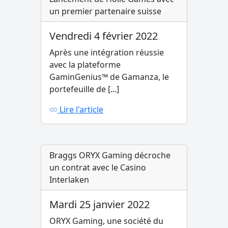
un premier partenaire suisse
Vendredi 4 février 2022
Après une intégration réussie
avec la plateforme
GaminGenius™ de Gamanza, le
portefeuille de [...]
Lire l'article
Braggs ORYX Gaming décroche
un contrat avec le Casino
Interlaken
Mardi 25 janvier 2022
ORYX Gaming, une société du