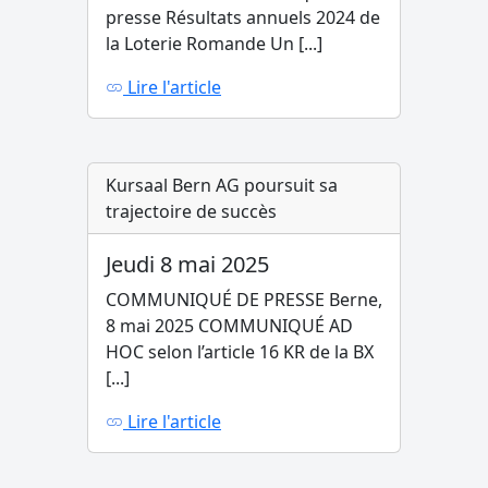
presse Résultats annuels 2024 de
la Loterie Romande Un [...]
Lire l'article
Kursaal Bern AG poursuit sa
trajectoire de succès
Jeudi 8 mai 2025
COMMUNIQUÉ DE PRESSE Berne,
8 mai 2025 COMMUNIQUÉ AD
HOC selon l’article 16 KR de la BX
[...]
Lire l'article