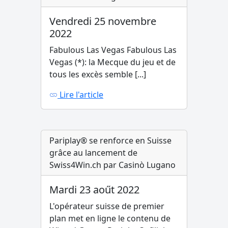
Vendredi 25 novembre
2022
Fabulous Las Vegas Fabulous Las
Vegas (*): la Mecque du jeu et de
tous les excès semble [...]
Lire l'article
Pariplay® se renforce en Suisse
grâce au lancement de
Swiss4Win.ch par Casinò Lugano
Mardi 23 aoűt 2022
L'opérateur suisse de premier
plan met en ligne le contenu de