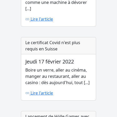
comme une machine à dévorer
[...]
Lire l'article
Le certificat Covid n'est plus
requis en Suisse
Jeudi 17 février 2022
Boire un verre, aller au cinéma,
manger au restaurant, aller au
casino : dès aujourd'hui, tout [...]
Lire l'article
Lancement de Hölle Games avec