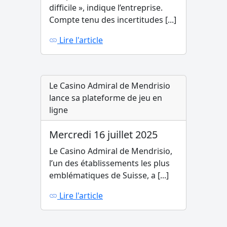
difficile », indique l’entreprise.
Compte tenu des incertitudes [...]
Lire l'article
Le Casino Admiral de Mendrisio
lance sa plateforme de jeu en
ligne
Mercredi 16 juillet 2025
Le Casino Admiral de Mendrisio,
l’un des établissements les plus
emblématiques de Suisse, a [...]
Lire l'article