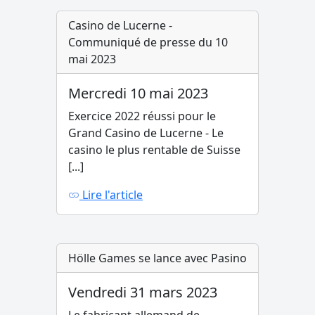
Casino de Lucerne -
Communiqué de presse du 10
mai 2023
Mercredi 10 mai 2023
Exercice 2022 réussi pour le
Grand Casino de Lucerne - Le
casino le plus rentable de Suisse
[...]
Lire l'article
Hölle Games se lance avec Pasino
Vendredi 31 mars 2023