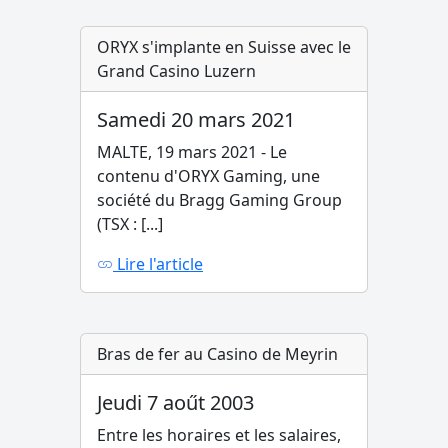
ORYX s'implante en Suisse avec le
Grand Casino Luzern
Samedi 20 mars 2021
MALTE, 19 mars 2021 - Le
contenu d'ORYX Gaming, une
société du Bragg Gaming Group
(TSX : [...]
Lire l'article
Bras de fer au Casino de Meyrin
Jeudi 7 aoűt 2003
Entre les horaires et les salaires,