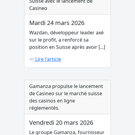
Suisse avec le lancement de
Casineo
Mardi 24 mars 2026
Wazdan, développeur leader axé
sur le profit, a renforcé sa
position en Suisse après avoir [...]
Lire l'article
Gamanza propulse le lancement
de Casineo sur le marché suisse
des casinos en ligne
réglementés.
Vendredi 20 mars 2026
Le groupe Gamanza, fournisseur