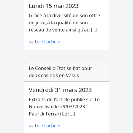
Lundi 15 mai 2023
Grâce à la diversité de son offre
de jeux, à la qualité de son
réseau de vente ainsi qu’au [...]
Lire l'article
Le Conseil d’Etat se bat pour
deux casinos en Valais
Vendredi 31 mars 2023
Extraits de l'article publié sur Le
Nouvelliste le 29/03/2023 -
Patrick Ferrari Le [...]
Lire l'article