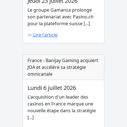
Jeudi 23 juillet 2026
Le groupe Gamanza prolonge
son partenariat avec Pasino.ch
pour la plateforme suisse [...]
Lire l'article
France - Banijay Gaming acquiert
JOA et accélère sa stratégie
omnicanale
Lundi 6 juillet 2026
L'acquisition d'un leader des
casinos en France marque une
nouvelle étape dans la stratégie
[...]