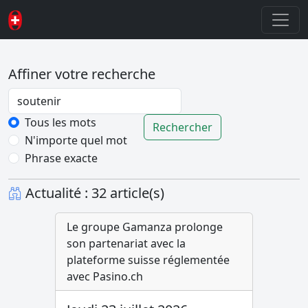
Affiner votre recherche
Password
Tous les mots
Rechercher
N'importe quel mot
Phrase exacte
Actualité : 32 article(s)
Le groupe Gamanza prolonge
son partenariat avec la
plateforme suisse réglementée
avec Pasino.ch