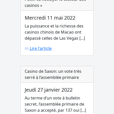
casinos »
Mercredi 11 mai 2022
La puissance et la richesse des
casinos chinois de Macao ont
dépassé celles de Las Vegas [...]
Lire l'article
Casino de Saxon: un vote très
serré à l’assemblée primaire
Jeudi 27 janvier 2022
Au terme d’un vote à bulletin
secret, l’assemblée primaire de
Saxon a accepté, par 137 oui [...]