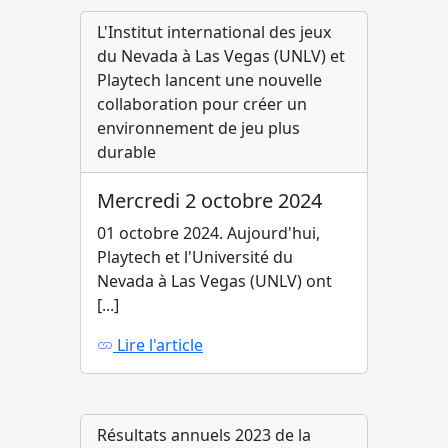
L'Institut international des jeux
du Nevada à Las Vegas (UNLV) et
Playtech lancent une nouvelle
collaboration pour créer un
environnement de jeu plus
durable
Mercredi 2 octobre 2024
01 octobre 2024. Aujourd'hui,
Playtech et l'Université du
Nevada à Las Vegas (UNLV) ont
[...]
Lire l'article
Résultats annuels 2023 de la