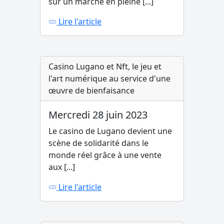
sur un marché en pleine [...]
Lire l'article
Casino Lugano et Nft, le jeu et
l'art numérique au service d'une
œuvre de bienfaisance
Mercredi 28 juin 2023
Le casino de Lugano devient une
scène de solidarité dans le
monde réel grâce à une vente
aux [...]
Lire l'article