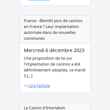
France - Bientôt plus de casinos
en France ? Leur implantation
autorisée dans de nouvelles
communes
Mercredi 6 décembre 2023
Une proposition de loi sur
l'implantation de casinos a été
définitivement adoptée, ce mardi
5 [...]
Lire l'article
Le Casino d'Interlaken