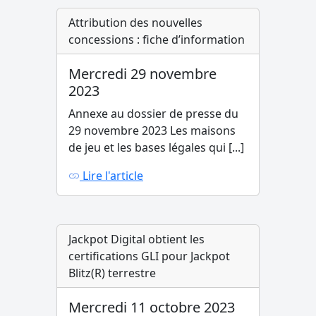
Attribution des nouvelles
concessions : fiche d’information
Mercredi 29 novembre
2023
Annexe au dossier de presse du
29 novembre 2023 Les maisons
de jeu et les bases légales qui [...]
Lire l'article
Jackpot Digital obtient les
certifications GLI pour Jackpot
Blitz(R) terrestre
Mercredi 11 octobre 2023