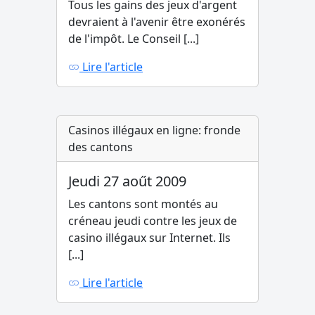
Tous les gains des jeux d'argent
devraient à l'avenir être exonérés
de l'impôt. Le Conseil [...]
Lire l'article
Casinos illégaux en ligne: fronde
des cantons
Jeudi 27 aoűt 2009
Les cantons sont montés au
créneau jeudi contre les jeux de
casino illégaux sur Internet. Ils
[...]
Lire l'article