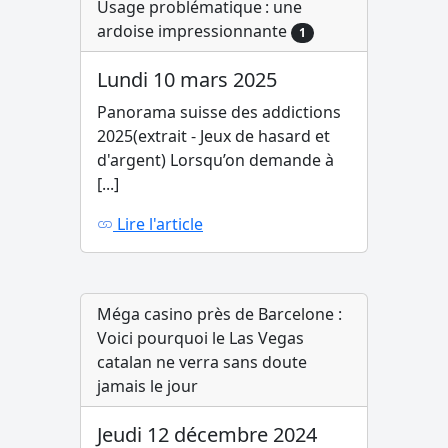
Usage problématique : une
ardoise impressionnante
1
Lundi 10 mars 2025
Panorama suisse des addictions
2025(extrait - Jeux de hasard et
d'argent) Lorsqu’on demande à
[...]
Lire l'article
Méga casino près de Barcelone :
Voici pourquoi le Las Vegas
catalan ne verra sans doute
jamais le jour
Jeudi 12 décembre 2024