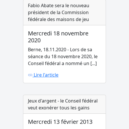
Fabio Abate sera le nouveau
président de la Commission
fédérale des maisons de jeu
Mercredi 18 novembre
2020
Berne, 18.11.2020 - Lors de sa
séance du 18 novembre 2020, le
Conseil fédéral a nommé un [...]
Lire l'article
Jeux d'argent - le Conseil fédéral
veut exonérer tous les gains
Mercredi 13 février 2013