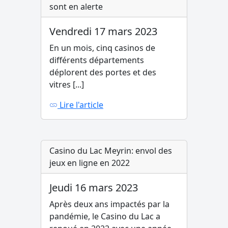
sont en alerte
Vendredi 17 mars 2023
En un mois, cinq casinos de
différents départements
déplorent des portes et des
vitres [...]
Lire l'article
Casino du Lac Meyrin: envol des
jeux en ligne en 2022
Jeudi 16 mars 2023
Après deux ans impactés par la
pandémie, le Casino du Lac a