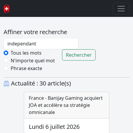
Affiner votre recherche
Password
Tous les mots
Rechercher
N'importe quel mot
Phrase exacte
Actualité : 30 article(s)
France - Banijay Gaming acquiert
JOA et accélère sa stratégie
omnicanale
Lundi 6 juillet 2026