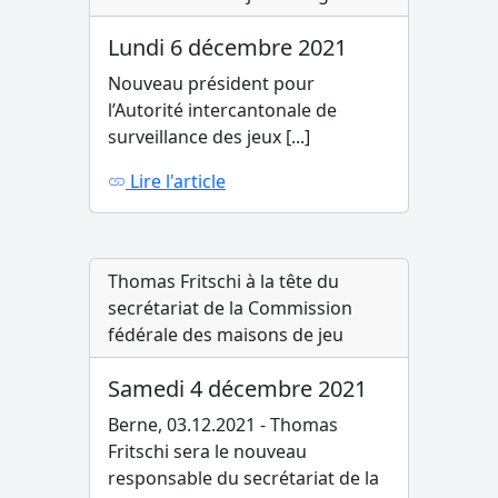
Lundi 6 décembre 2021
Nouveau président pour
l’Autorité intercantonale de
surveillance des jeux [...]
Lire l'article
Thomas Fritschi à la tête du
secrétariat de la Commission
fédérale des maisons de jeu
Samedi 4 décembre 2021
Berne, 03.12.2021 - Thomas
Fritschi sera le nouveau
responsable du secrétariat de la