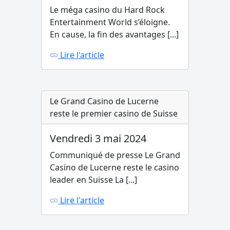
Le méga casino du Hard Rock
Entertainment World s’éloigne.
En cause, la fin des avantages [...]
Lire l'article
Le Grand Casino de Lucerne
reste le premier casino de Suisse
Vendredi 3 mai 2024
Communiqué de presse Le Grand
Casino de Lucerne reste le casino
leader en Suisse La [...]
Lire l'article