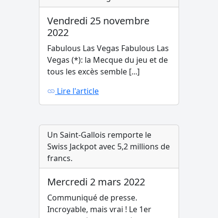
Vendredi 25 novembre
2022
Fabulous Las Vegas Fabulous Las
Vegas (*): la Mecque du jeu et de
tous les excès semble [...]
Lire l'article
Un Saint-Gallois remporte le
Swiss Jackpot avec 5,2 millions de
francs.
Mercredi 2 mars 2022
Communiqué de presse.
Incroyable, mais vrai ! Le 1er