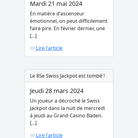
Mardi 21 mai 2024
En matière d'ascenseur
émotionnel, on peut difficilement
faire pire. En février dernier, une
[...]
Lire l'article
Le 85e Swiss Jackpot est tombé !
Jeudi 28 mars 2024
Un joueur a décroché le Swiss
Jackpot dans la nuit de mercredi
à jeudi au Grand Casino Baden.
[...]
Lire l'article