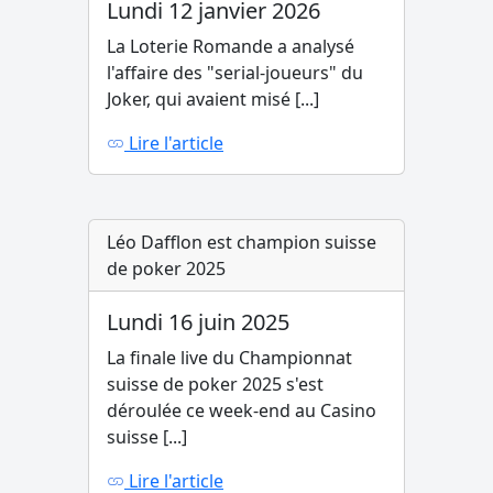
Lundi 12 janvier 2026
La Loterie Romande a analysé
l'affaire des "serial-joueurs" du
Joker, qui avaient misé [...]
Lire l'article
Léo Dafflon est champion suisse
de poker 2025
Lundi 16 juin 2025
La finale live du Championnat
suisse de poker 2025 s'est
déroulée ce week-end au Casino
suisse [...]
Lire l'article