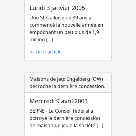
Lundi 3 janvier 2005
Une St-Galloise de 39 ans a
commencé la nouvelle année en
empochant un peu plus de 1,9
million [...]
Lire l'article
Maisons de jeu: Engelberg (OW)
décroche la dernière concession.
Mercredi 9 avril 2003
BERNE - Le Conseil fédéral a
octroyé la dernière concession
de maison de jeu à la société [...]