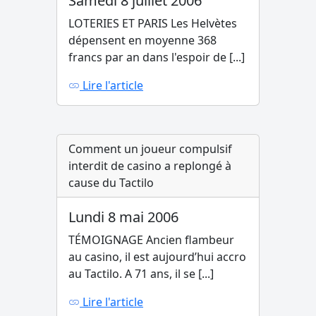
Samedi 8 juillet 2006
LOTERIES ET PARIS Les Helvètes
dépensent en moyenne 368
francs par an dans l'espoir de [...]
Lire l'article
Comment un joueur compulsif
interdit de casino a replongé à
cause du Tactilo
Lundi 8 mai 2006
TÉMOIGNAGE Ancien flambeur
au casino, il est aujourd’hui accro
au Tactilo. A 71 ans, il se [...]
Lire l'article