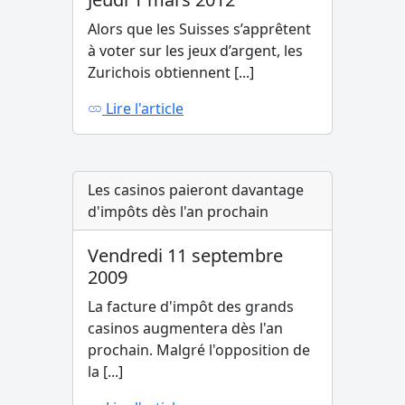
Alors que les Suisses s’apprêtent
à voter sur les jeux d’argent, les
Zurichois obtiennent [...]
Lire l'article
Les casinos paieront davantage
d'impôts dès l'an prochain
Vendredi 11 septembre
2009
La facture d'impôt des grands
casinos augmentera dès l'an
prochain. Malgré l'opposition de
la [...]