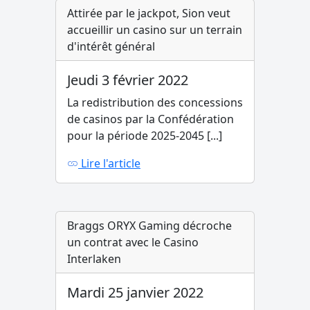
Attirée par le jackpot, Sion veut
accueillir un casino sur un terrain
d'intérêt général
Jeudi 3 février 2022
La redistribution des concessions
de casinos par la Confédération
pour la période 2025-2045 [...]
Lire l'article
Braggs ORYX Gaming décroche
un contrat avec le Casino
Interlaken
Mardi 25 janvier 2022