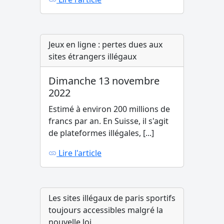
Jeux en ligne : pertes dues aux
sites étrangers illégaux
Dimanche 13 novembre
2022
Estimé à environ 200 millions de
francs par an. En Suisse, il s'agit
de plateformes illégales, [...]
Lire l'article
Les sites illégaux de paris sportifs
toujours accessibles malgré la
nouvelle loi