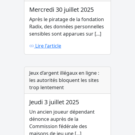
Mercredi 30 juillet 2025
Après le piratage de la fondation
Radix, des données personnelles
sensibles sont apparues sur [...]
Lire l'article
Jeux d’argent illégaux en ligne :
les autorités bloquent les sites
trop lentement
Jeudi 3 juillet 2025
Un ancien joueur dépendant
dénonce auprès de la
Commission fédérale des
maisons de jeu une [...]