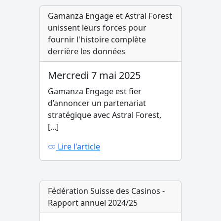
Gamanza Engage et Astral Forest
unissent leurs forces pour
fournir l'histoire complète
derrière les données
Mercredi 7 mai 2025
Gamanza Engage est fier
d’annoncer un partenariat
stratégique avec Astral Forest,
[...]
Lire l'article
Fédération Suisse des Casinos -
Rapport annuel 2024/25