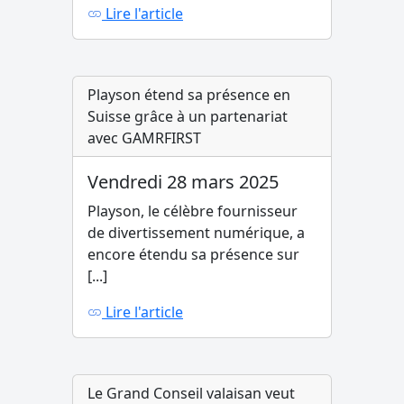
Lire l'article
Playson étend sa présence en
Suisse grâce à un partenariat
avec GAMRFIRST
Vendredi 28 mars 2025
Playson, le célèbre fournisseur
de divertissement numérique, a
encore étendu sa présence sur
[...]
Lire l'article
Le Grand Conseil valaisan veut