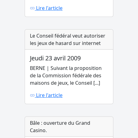
Lire l'article
Le Conseil fédéral veut autoriser
les jeux de hasard sur internet
Jeudi 23 avril 2009
BERNE | Suivant la proposition
de la Commission fédérale des
maisons de jeux, le Conseil [...]
Lire l'article
Bâle : ouverture du Grand
Casino.