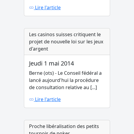
Lire l'article
Les casinos suisses critiquent le
projet de nouvelle loi sur les jeux
d'argent
Jeudi 1 mai 2014
Berne (ots) - Le Conseil fédéral a
lancé aujourd'hui la procédure
de consultation relative au [...]
Lire l'article
Proche libéralisation des petits
tournois de poker