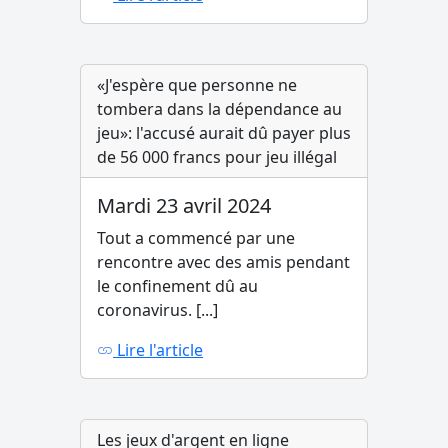
«J'espère que personne ne
tombera dans la dépendance au
jeu»: l'accusé aurait dû payer plus
de 56 000 francs pour jeu illégal
Mardi 23 avril 2024
Tout a commencé par une
rencontre avec des amis pendant
le confinement dû au
coronavirus. [...]
Lire l'article
Les jeux d'argent en ligne