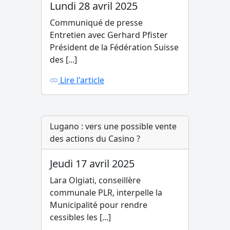
Lundi 28 avril 2025
Communiqué de presse
Entretien avec Gerhard Pfister
Président de la Fédération Suisse
des [...]
Lire l'article
Lugano : vers une possible vente
des actions du Casino ?
Jeudi 17 avril 2025
Lara Olgiati, conseillère
communale PLR, interpelle la
Municipalité pour rendre
cessibles les [...]