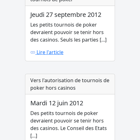
Jeudi 27 septembre 2012
Les petits tournois de poker
devraient pouvoir se tenir hors
des casinos. Seuls les parties [...]
Lire l'article
Vers l'autorisation de tournois de
poker hors casinos
Mardi 12 juin 2012
Des petits tournois de poker
devraient pouvoir se tenir hors
des casinos. Le Conseil des Etats
[...]