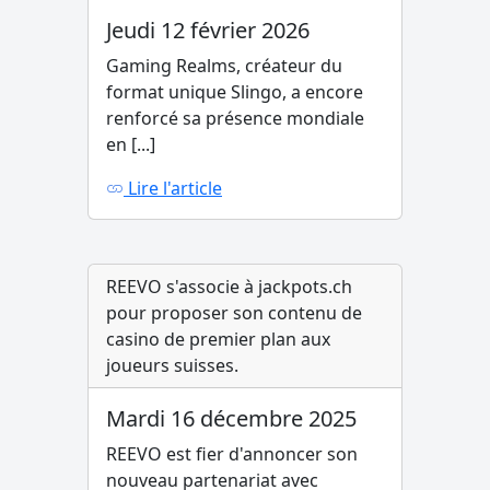
Jeudi 12 février 2026
Gaming Realms, créateur du
format unique Slingo, a encore
renforcé sa présence mondiale
en [...]
Lire l'article
REEVO s'associe à jackpots.ch
pour proposer son contenu de
casino de premier plan aux
joueurs suisses.
Mardi 16 décembre 2025
REEVO est fier d'annoncer son
nouveau partenariat avec