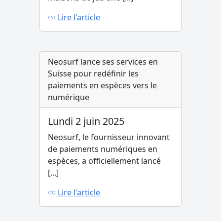
Lire l'article
Neosurf lance ses services en
Suisse pour redéfinir les
paiements en espèces vers le
numérique
Lundi 2 juin 2025
Neosurf, le fournisseur innovant
de paiements numériques en
espèces, a officiellement lancé
[...]
Lire l'article