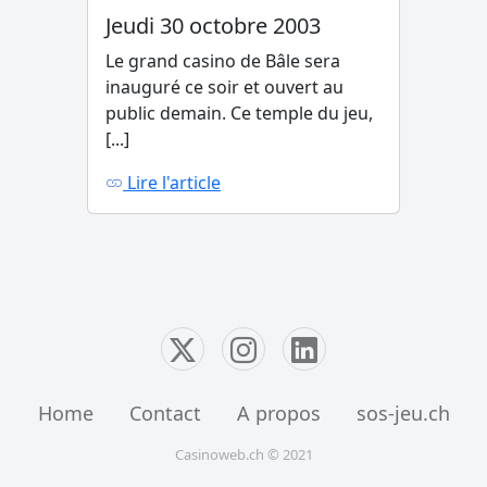
Jeudi 30 octobre 2003
Le grand casino de Bâle sera
inauguré ce soir et ouvert au
public demain. Ce temple du jeu,
[...]
Lire l'article
Home
Contact
A propos
sos-jeu.ch
Casinoweb.ch © 2021