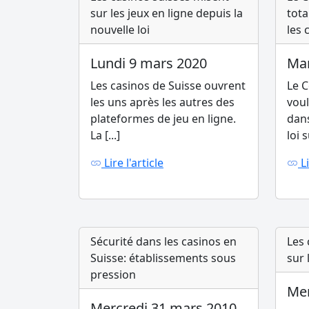
sur les jeux en ligne depuis la
tot
nouvelle loi
les 
Lundi 9 mars 2020
Mar
Les casinos de Suisse ouvrent
Le C
les uns après les autres des
voul
plateformes de jeu en ligne.
dans
La [...]
loi s
Lire l'article
Li
Sécurité dans les casinos en
Les 
Suisse: établissements sous
sur 
pression
Mer
Mercredi 31 mars 2010