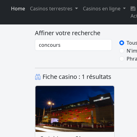
Home
Casinos terrestres
Casinos en ligne
Ac
Affiner votre recherche
Password
Tous
N'im
Phra
Fiche casino : 1 résultats