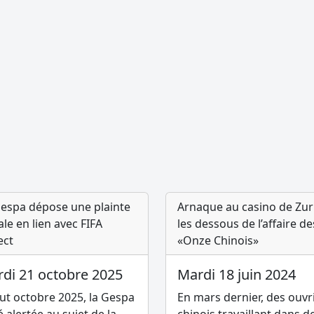
Gespa dépose une plainte
Arnaque au casino de Zur
le en lien avec FIFA
les dessous de l’affaire de
ect
«Onze Chinois»
di 21 octobre 2025
Mardi 18 juin 2024
t octobre 2025, la Gespa
En mars dernier, des ouvr