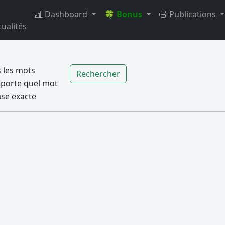
Dashboard
🍀 Bonus
Publications
tualités
 les mots
Rechercher
porte quel mot
se exacte