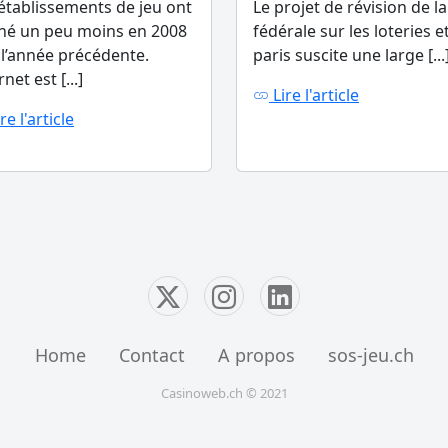
établissements de jeu ont
Le projet de révision de la
né un peu moins en 2008
fédérale sur les loteries e
l’année précédente.
paris suscite une large [...
net est [...]
Lire l'article
re l'article
Home
Contact
A propos
sos-jeu.ch
Casinoweb.ch © 2021