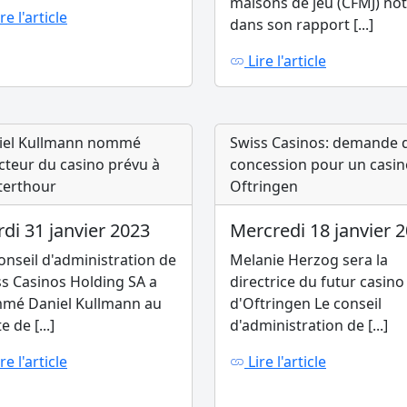
maisons de jeu (CFMJ) no
re l'article
dans son rapport [...]
Lire l'article
iel Kullmann nommé
Swiss Casinos: demande 
cteur du casino prévu à
concession pour un casin
terthour
Oftringen
di 31 janvier 2023
Mercredi 18 janvier 
onseil d'administration de
Melanie Herzog sera la
s Casinos Holding SA a
directrice du futur casino
mé Daniel Kullmann au
d'Oftringen Le conseil
e de [...]
d'administration de [...]
re l'article
Lire l'article