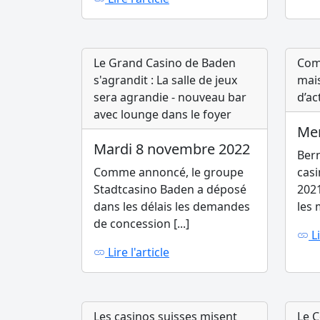
Le Grand Casino de Baden
Com
s'agrandit : La salle de jeux
mais
sera agrandie - nouveau bar
d’ac
avec lounge dans le foyer
Mer
Mardi 8 novembre 2022
Bern
Comme annoncé, le groupe
casi
Stadtcasino Baden a déposé
2021
dans les délais les demandes
les 
de concession [...]
Li
Lire l'article
Les casinos suisses misent
Le C