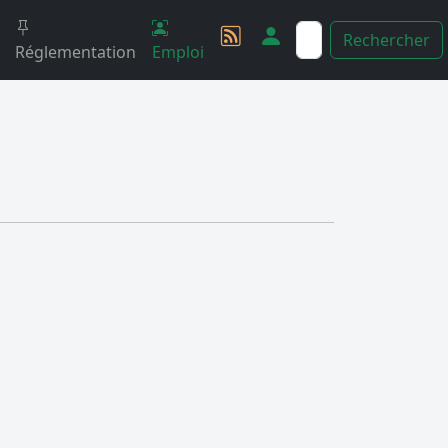
Rechercher
Réglementation
Emploi