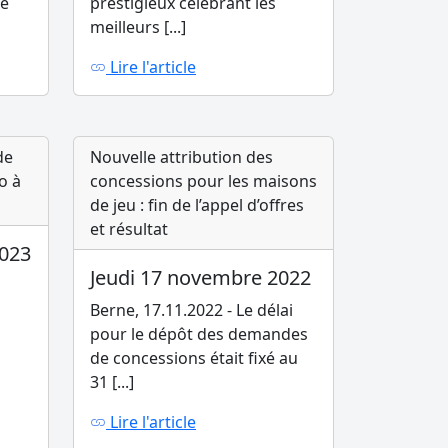
te
prestigieux célébrant les
meilleurs [...]
Lire l'article
de
Nouvelle attribution des
o à
concessions pour les maisons
de jeu : fin de l’appel d’offres
et résultat
2023
Jeudi 17 novembre 2022
Berne, 17.11.2022 - Le délai
pour le dépôt des demandes
de concessions était fixé au
31 [...]
Lire l'article