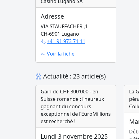
Casinò Lugano SA
Adresse
VIA STAUFFACHER ,1
CH-6901 Lugano
+41 91 973 71 11
Voir la fiche
Actualité : 23 article(s)
Gain de CHF 300'000.- en
La 
Suisse romande : l’heureux
péna
gagnant du concours
Coll
exceptionnel de l’EuroMillions
Mar
est recherché !
Débu
Lundi 3 novembre 2025