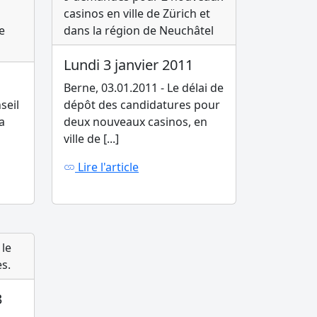
casinos en ville de Zürich et
e
dans la région de Neuchâtel
Lundi 3 janvier 2011
1
Berne, 03.01.2011 - Le délai de
seil
dépôt des candidatures pour
a
deux nouveaux casinos, en
ville de [...]
Lire l'article
 le
es.
3