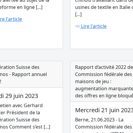
é alertée au sujet de la
chinois travaillant dans d
eforme en ligne [...]
usines de textile en Italie
[...]
re l'article
Lire l'article
ration Suisse des
Rapport d’activité 2022 de
nos - Rapport annuel
Commission fédérale des
2
maisons de jeu :
augmentation marquant
di 29 juin 2023
des offres en ligne bloqu
etien avec Gerhard
Mercredi 21 juin 202
ter Président de la
ration Suisse des
Berne, 21.06.2023 - La
nos Comment s’est [...]
Commission fédérale des