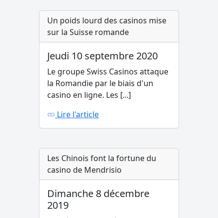
Un poids lourd des casinos mise
sur la Suisse romande
Jeudi 10 septembre 2020
Le groupe Swiss Casinos attaque
la Romandie par le biais d'un
casino en ligne. Les [...]
Lire l'article
Les Chinois font la fortune du
casino de Mendrisio
Dimanche 8 décembre
2019