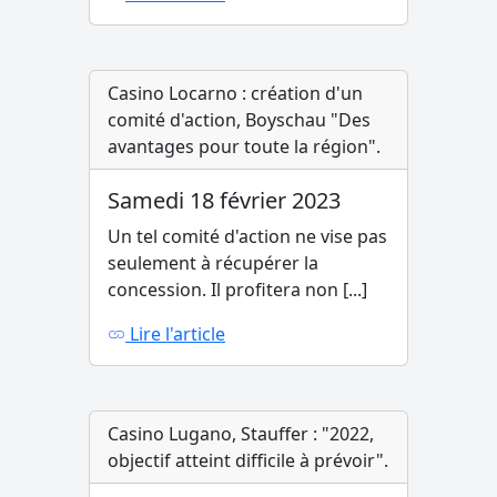
Casino Locarno : création d'un
comité d'action, Boyschau "Des
avantages pour toute la région".
Samedi 18 février 2023
Un tel comité d'action ne vise pas
seulement à récupérer la
concession. Il profitera non [...]
Lire l'article
Casino Lugano, Stauffer : "2022,
objectif atteint difficile à prévoir".