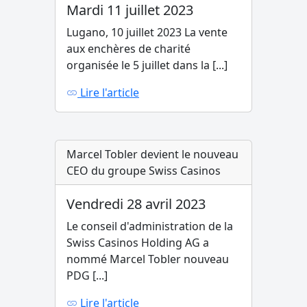
Mardi 11 juillet 2023
Lugano, 10 juillet 2023 La vente
aux enchères de charité
organisée le 5 juillet dans la [...]
Lire l'article
Marcel Tobler devient le nouveau
CEO du groupe Swiss Casinos
Vendredi 28 avril 2023
Le conseil d'administration de la
Swiss Casinos Holding AG a
nommé Marcel Tobler nouveau
PDG [...]
Lire l'article