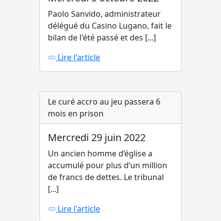
Paolo Sanvido, administrateur
délégué du Casino Lugano, fait le
bilan de l'été passé et des [...]
Lire l'article
Le curé accro au jeu passera 6
mois en prison
Mercredi 29 juin 2022
Un ancien homme d’église a
accumulé pour plus d’un million
de francs de dettes. Le tribunal
[...]
Lire l'article