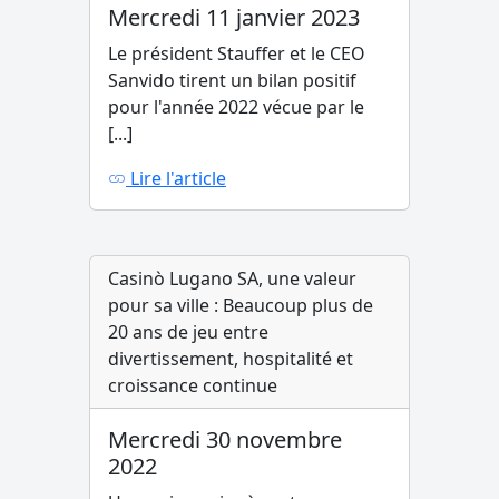
Mercredi 11 janvier 2023
Le président Stauffer et le CEO
Sanvido tirent un bilan positif
pour l'année 2022 vécue par le
[...]
Lire l'article
Casinò Lugano SA, une valeur
pour sa ville : Beaucoup plus de
20 ans de jeu entre
divertissement, hospitalité et
croissance continue
Mercredi 30 novembre
2022