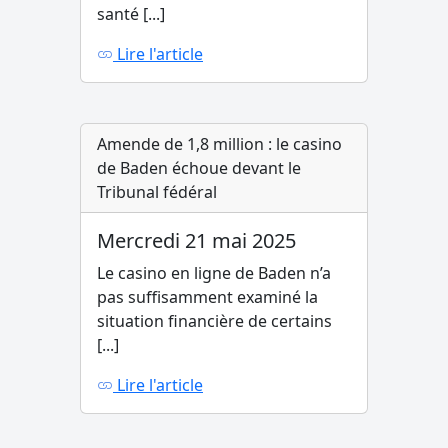
santé [...]
Lire l'article
Amende de 1,8 million : le casino
de Baden échoue devant le
Tribunal fédéral
Mercredi 21 mai 2025
Le casino en ligne de Baden n’a
pas suffisamment examiné la
situation financière de certains
[...]
Lire l'article