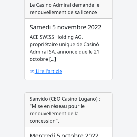
Le Casino Admiral demande le
renouvellement de sa licence
Samedi 5 novembre 2022
ACE SWISS Holding AG,
propriétaire unique de Casinò
Admiral SA, annonce que le 21
octobre [...]
Lire l'article
Sanvido (CEO Casino Lugano) :
"Mise en réseau pour le
renouvellement de la
concession".
Mercredi 5 octobre 2022