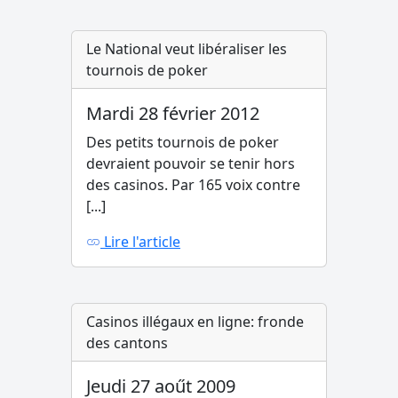
Le National veut libéraliser les
tournois de poker
Mardi 28 février 2012
Des petits tournois de poker
devraient pouvoir se tenir hors
des casinos. Par 165 voix contre
[...]
Lire l'article
Casinos illégaux en ligne: fronde
des cantons
Jeudi 27 aoűt 2009