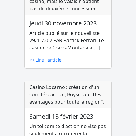
casino, mais le Valais n’obtient
pas de deuxième concession
Jeudi 30 novembre 2023
Article publié sur le nouvelliste
29/11/202 PAR Partick Ferrari. Le
casino de Crans-Montana a [...]
Lire l'article
Casino Locarno : création d'un
comité d'action, Boyschau "Des
avantages pour toute la région".
Samedi 18 février 2023
Un tel comité d'action ne vise pas
seulement à récupérer la