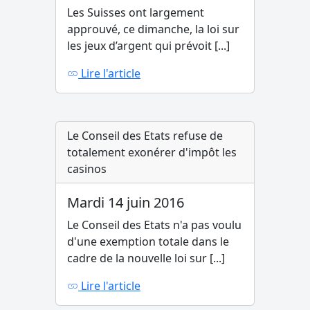
Les Suisses ont largement
approuvé, ce dimanche, la loi sur
les jeux d’argent qui prévoit [...]
Lire l'article
Le Conseil des Etats refuse de
totalement exonérer d'impôt les
casinos
Mardi 14 juin 2016
Le Conseil des Etats n'a pas voulu
d'une exemption totale dans le
cadre de la nouvelle loi sur [...]
Lire l'article