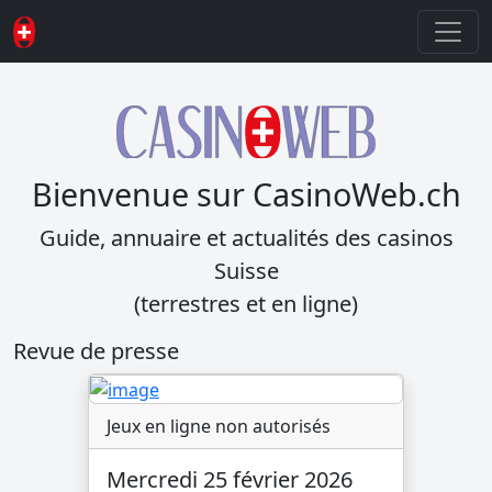
Bienvenue sur CasinoWeb.ch
Guide, annuaire et actualités des casinos
Suisse
(terrestres et en ligne)
Revue de presse
Jeux en ligne non autorisés
Mercredi 25 février 2026