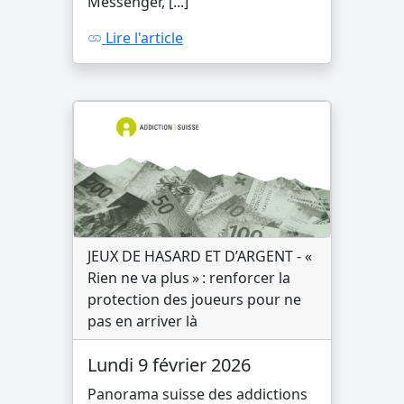
Messenger, [...]
Lire l'article
JEUX DE HASARD ET D’ARGENT - «
Rien ne va plus » : renforcer la
protection des joueurs pour ne
pas en arriver là
Lundi 9 février 2026
Panorama suisse des addictions