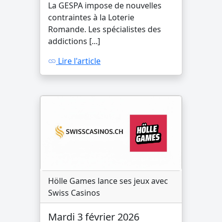
La GESPA impose de nouvelles
contraintes à la Loterie
Romande. Les spécialistes des
addictions [...]
Lire l'article
Hölle Games lance ses jeux avec
Swiss Casinos
Mardi 3 février 2026