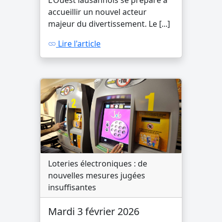
accueillir un nouvel acteur
majeur du divertissement. Le [...]
Lire l'article
Loteries électroniques : de
nouvelles mesures jugées
insuffisantes
Mardi 3 février 2026