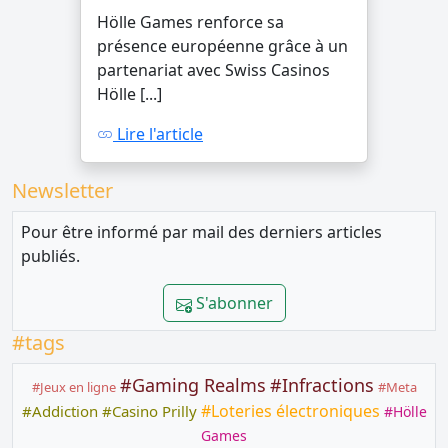
Hölle Games renforce sa
présence européenne grâce à un
partenariat avec Swiss Casinos
Hölle [...]
Lire l'article
Newsletter
Pour être informé par mail des derniers articles
publiés.
S'abonner
#tags
#Gaming Realms
#Infractions
#Jeux en ligne
#Meta
#Loteries électroniques
#Addiction
#Casino Prilly
#Hölle
Games