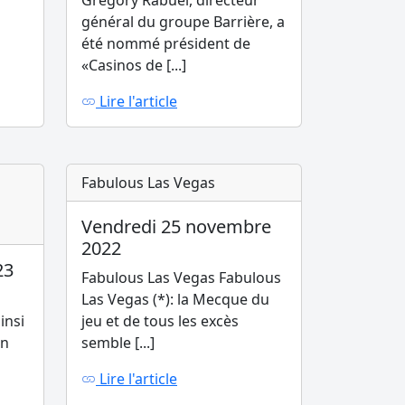
Grégory Rabuel, directeur
général du groupe Barrière, a
été nommé président de
«Casinos de [...]
Lire l'article
Fabulous Las Vegas
Vendredi 25 novembre
2022
23
Fabulous Las Vegas Fabulous
Las Vegas (*): la Mecque du
insi
jeu et de tous les excès
rn
semble [...]
Lire l'article