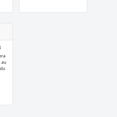
d
3
era
t au
 du