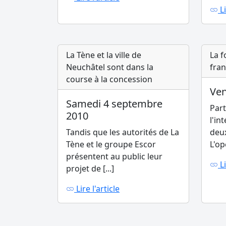
Li
La Tène et la ville de
La f
Neuchâtel sont dans la
fran
course à la concession
Ven
Samedi 4 septembre
Par
2010
l'in
Tandis que les autorités de La
deux
Tène et le groupe Escor
L'op
présentent au public leur
Li
projet de [...]
Lire l'article