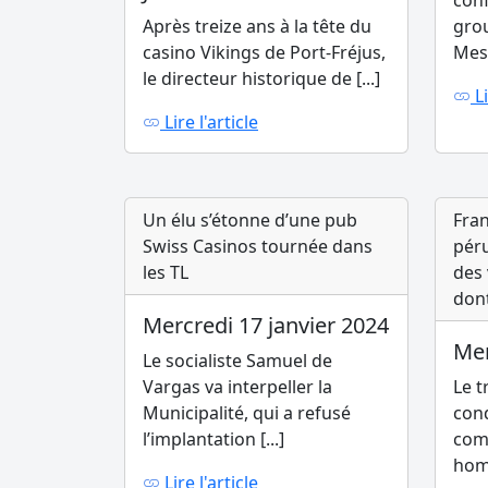
con
Après treize ans à la tête du
gro
casino Vikings de Port-Fréjus,
Mess
le directeur historique de [...]
Li
Lire l'article
Un élu s’étonne d’une pub
Fra
Swiss Casinos tournée dans
pér
les TL
des 
dont
Mercredi 17 janvier 2024
Mer
Le socialiste Samuel de
Vargas va interpeller la
Le t
Municipalité, qui a refusé
con
l’implantation [...]
com
homm
Lire l'article