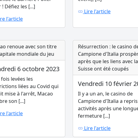
! Défiez les [...]
Lire l'article
re l'article
o renoue avec son titre
Résurrection : le casino d
apitale mondiale du jeu
Campione d'Italia prospè
après que les liens avec la
dredi 6 octobre 2023
Suisse ont été coupés
fois levées les
Vendredi 10 février 
rictions liées au Covid qui
ait mise à l'arrêt, Macao
Il y a un an, le casino de
bre son [...]
Campione d'Italia a repris
activités après une longu
re l'article
fermeture [...]
Lire l'article