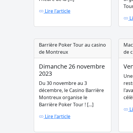
Tour 
Lire l'article
Li
Barrière Poker Tour au casino
Maca
de Montreux
de c
Dimanche 26 novembre
Ven
2023
Une 
Du 30 novembre au 3
rest
décembre, le Casino Barrière
l'av
Montreux organise le
célè
Barrière Poker Tour ! [...]
Li
Lire l'article