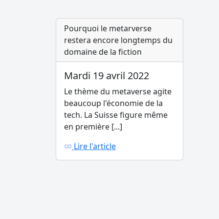
Pourquoi le metarverse
restera encore longtemps du
domaine de la fiction
Mardi 19 avril 2022
Le thème du metaverse agite
beaucoup l'économie de la
tech. La Suisse figure même
en première [...]
Lire l'article