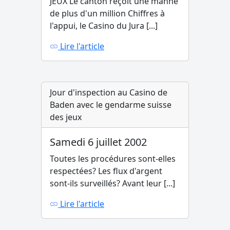
JEUX Le canton reçoit une manne
de plus d'un million Chiffres à
l'appui, le Casino du Jura [...]
Lire l'article
Jour d'inspection au Casino de
Baden avec le gendarme suisse
des jeux
Samedi 6 juillet 2002
Toutes les procédures sont-elles
respectées? Les flux d'argent
sont-ils surveillés? Avant leur [...]
Lire l'article