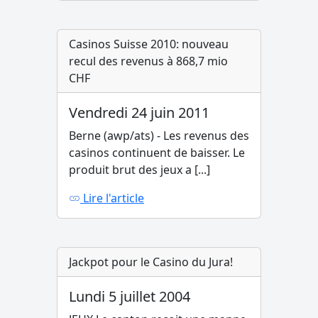
Casinos Suisse 2010: nouveau
recul des revenus à 868,7 mio
CHF
Vendredi 24 juin 2011
Berne (awp/ats) - Les revenus des
casinos continuent de baisser. Le
produit brut des jeux a [...]
Lire l'article
Jackpot pour le Casino du Jura!
Lundi 5 juillet 2004