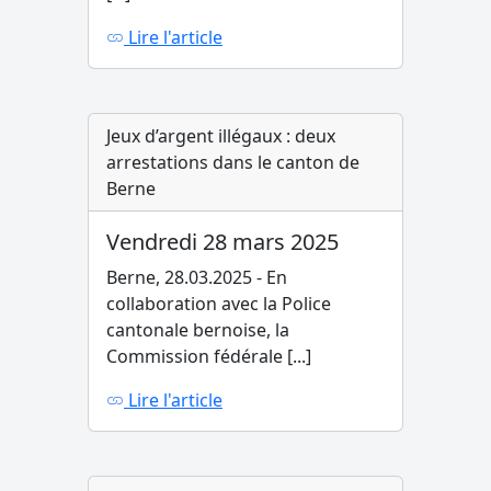
Lire l'article
Jeux d’argent illégaux : deux
arrestations dans le canton de
Berne
Vendredi 28 mars 2025
Berne, 28.03.2025 - En
collaboration avec la Police
cantonale bernoise, la
Commission fédérale [...]
Lire l'article