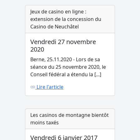
Jeux de casino en ligne :
extension de la concession du
Casino de Neuchâtel
Vendredi 27 novembre
2020
Berne, 25.11.2020 - Lors de sa
séance du 25 novembre 2020, le
Conseil fédéral a étendu la [...]
Lire l'article
Les casinos de montagne bientôt
moins taxés
Vendredi 6 janvier 2017