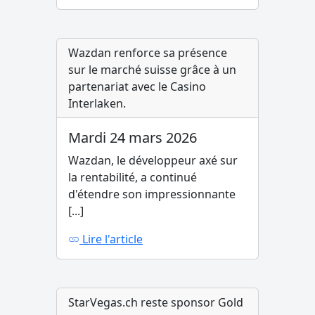
Wazdan renforce sa présence
sur le marché suisse grâce à un
partenariat avec le Casino
Interlaken.
Mardi 24 mars 2026
Wazdan, le développeur axé sur
la rentabilité, a continué
d'étendre son impressionnante
[...]
Lire l'article
StarVegas.ch reste sponsor Gold