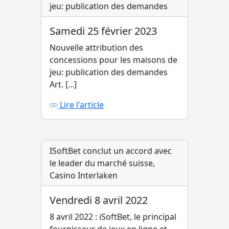
jeu: publication des demandes
Samedi 25 février 2023
Nouvelle attribution des
concessions pour les maisons de
jeu: publication des demandes
Art. [...]
Lire l'article
ISoftBet conclut un accord avec
le leader du marché suisse,
Casino Interlaken
Vendredi 8 avril 2022
8 avril 2022 : iSoftBet, le principal