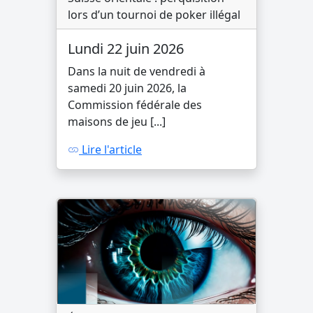
lors d’un tournoi de poker illégal
Lundi 22 juin 2026
Dans la nuit de vendredi à
samedi 20 juin 2026, la
Commission fédérale des
maisons de jeu [...]
Lire l'article