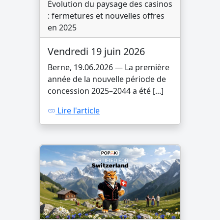
Évolution du paysage des casinos
: fermetures et nouvelles offres
en 2025
Vendredi 19 juin 2026
Berne, 19.06.2026 — La première
année de la nouvelle période de
concession 2025–2044 a été [...]
Lire l'article