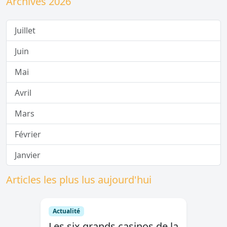
Archives 2026
Juillet
Juin
Mai
Avril
Mars
Février
Janvier
Articles les plus lus aujourd'hui
Actualité
Les six grands casinos de la