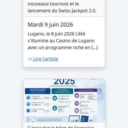
nouveaux tournois et le
lancement du Swiss Jackpot 2.0.
Mardi 9 juin 2026
Lugano, le 8 juin 2026 L'été
s'illumine au Casino de Lugano
avec un programme riche en [...]
Lire l'article
Gespa tire le bilan de l'exercice