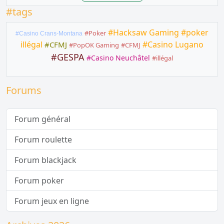
#tags
#Hacksaw Gaming
#poker
#Poker
#Casino Crans-Montana
illégal
#Casino Lugano
#CFMJ
#PopOK Gaming
#CFMJ
#GESPA
#Casino Neuchâtel
#illégal
Forums
Forum général
Forum roulette
Forum blackjack
Forum poker
Forum jeux en ligne