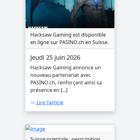
Hacksaw Gaming est disponible
en ligne sur PASINO.ch en Suisse.
Jeudi 25 juin 2026
Hacksaw Gaming annonce un
nouveau partenariat avec
PASINO.ch, renforçant ainsi sa
présence en [...]
Lire l'article
Suisse orientale : perquisition