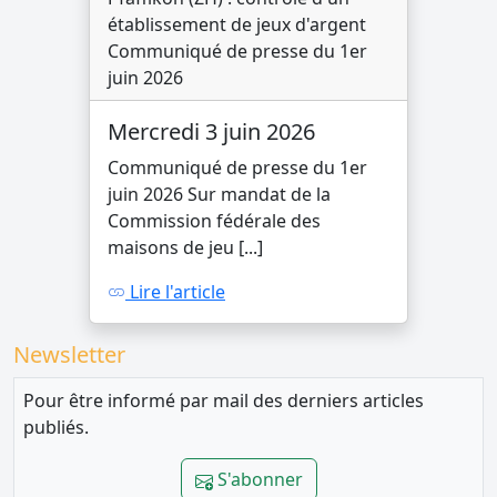
établissement de jeux d'argent
Communiqué de presse du 1er
juin 2026
Mercredi 3 juin 2026
Communiqué de presse du 1er
juin 2026 Sur mandat de la
Commission fédérale des
maisons de jeu [...]
Lire l'article
Newsletter
Pour être informé par mail des derniers articles
publiés.
S'abonner