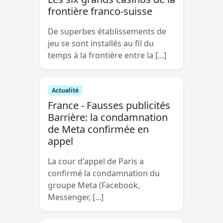
frontière franco-suisse
De superbes établissements de
jeu se sont installés au fil du
temps à la frontière entre la [...]
Actualité
France - Fausses publicités
Barrière: la condamnation
de Meta confirmée en
appel
La cour d'appel de Paris a
confirmé la condamnation du
groupe Meta (Facebook,
Messenger, [...]