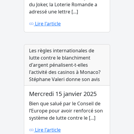
du Joker, la Loterie Romande a
adressé une lettre [...]
Lire l'article
Les règles internationales de
lutte contre le blanchiment
d'argent pénalisent-t-elles
l'activité des casinos à Monaco?
Stéphane Valeri donne son avis
Mercredi 15 janvier 2025
Bien que salué par le Conseil de
l’Europe pour avoir renforcé son
système de lutte contre le [...]
Lire l'article