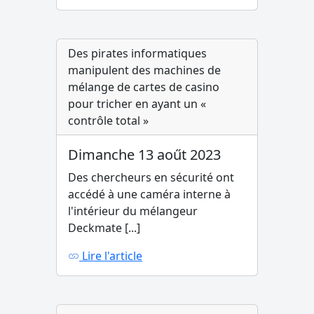
Des pirates informatiques
manipulent des machines de
mélange de cartes de casino
pour tricher en ayant un «
contrôle total »
Dimanche 13 aoűt 2023
Des chercheurs en sécurité ont
accédé à une caméra interne à
l'intérieur du mélangeur
Deckmate [...]
Lire l'article