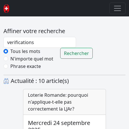
Affiner votre recherche
Password
Tous les mots
Rechercher
N'importe quel mot
Phrase exacte
Actualité : 10 article(s)
Loterie Romande: pourquoi
n'applique-t-elle pas
correctement la LJAr?
Mercredi 24 septembre