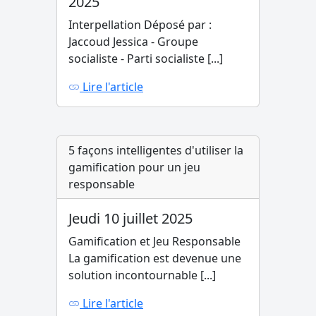
2025
Interpellation Déposé par :
Jaccoud Jessica - Groupe
socialiste - Parti socialiste [...]
Lire l'article
5 façons intelligentes d'utiliser la
gamification pour un jeu
responsable
Jeudi 10 juillet 2025
Gamification et Jeu Responsable
La gamification est devenue une
solution incontournable [...]
Lire l'article