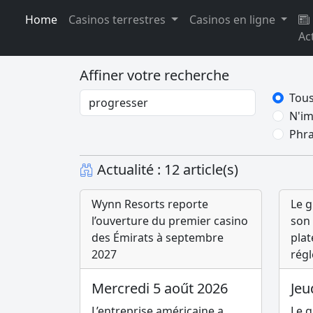
Home
Casinos terrestres
Casinos en ligne
Ac
Affiner votre recherche
Password
Tous
N'im
Phra
Actualité : 12 article(s)
Wynn Resorts reporte
Le 
l’ouverture du premier casino
son 
des Émirats à septembre
plat
2027
rég
Mercredi 5 aoűt 2026
Jeu
L’entreprise américaine a
Le 