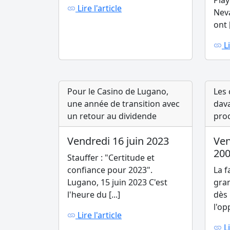
Play
Lire l'article
Nev
ont [
Li
Pour le Casino de Lugano,
Les 
une année de transition avec
dava
un retour au dividende
pro
Vendredi 16 juin 2023
Ven
20
Stauffer : "Certitude et
confiance pour 2023".
La f
Lugano, 15 juin 2023 C'est
gra
l'heure du [...]
dès 
l'op
Lire l'article
Li