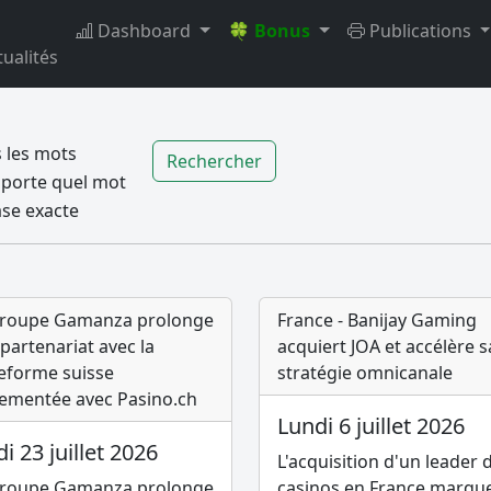
Dashboard
🍀 Bonus
Publications
tualités
 les mots
Rechercher
porte quel mot
se exacte
groupe Gamanza prolonge
France - Banijay Gaming
partenariat avec la
acquiert JOA et accélère s
eforme suisse
stratégie omnicanale
lementée avec Pasino.ch
Lundi 6 juillet 2026
di 23 juillet 2026
L'acquisition d'un leader 
groupe Gamanza prolonge
casinos en France marqu