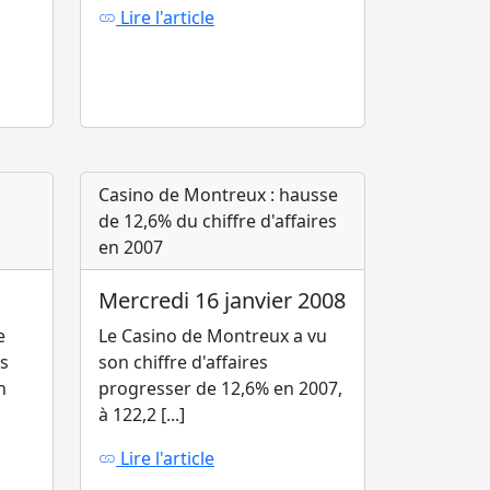
Lire l'article
Casino de Montreux : hausse
de 12,6% du chiffre d'affaires
en 2007
Mercredi 16 janvier 2008
e
Le Casino de Montreux a vu
es
son chiffre d'affaires
n
progresser de 12,6% en 2007,
à 122,2 [...]
Lire l'article