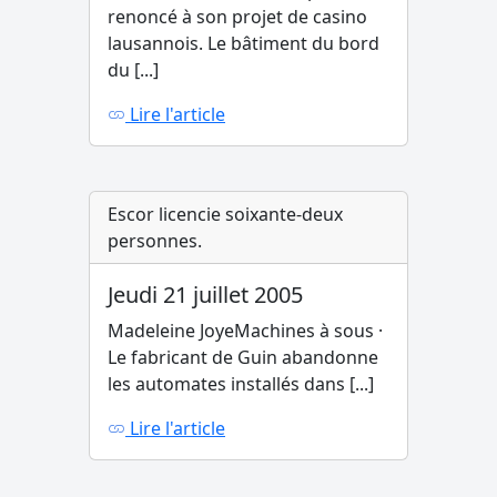
renoncé à son projet de casino
lausannois. Le bâtiment du bord
du [...]
Lire l'article
Escor licencie soixante-deux
personnes.
Jeudi 21 juillet 2005
Madeleine JoyeMachines à sous ·
Le fabricant de Guin abandonne
les automates installés dans [...]
Lire l'article