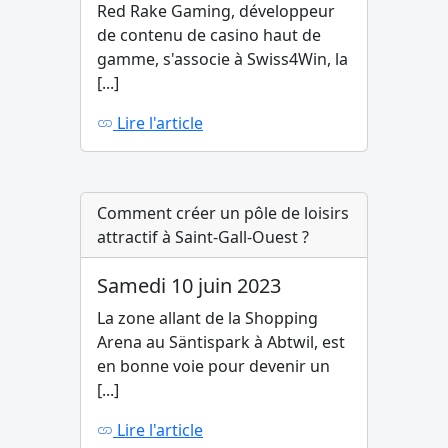
Red Rake Gaming, développeur
de contenu de casino haut de
gamme, s'associe à Swiss4Win, la
[...]
Lire l'article
Comment créer un pôle de loisirs
attractif à Saint-Gall-Ouest ?
Samedi 10 juin 2023
La zone allant de la Shopping
Arena au Säntispark à Abtwil, est
en bonne voie pour devenir un
[...]
Lire l'article