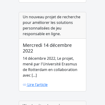
Un nouveau projet de recherche
pour améliorer les solutions
personnalisées de jeu
responsable en ligne.
Mercredi 14 décembre
2022
14 décembre 2022, Le projet,
mené par l'Université Erasmus
de Rotterdam en collaboration
avec [...]
Lire l'article