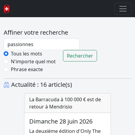
Affiner votre recherche
Password
Tous les mots
Rechercher
N'importe quel mot
Phrase exacte
Actualité : 16 article(s)
La Barracuda à 100 000 € est de
retour à Mendrisio
Dimanche 28 juin 2026
La deuxième édition d'Only The