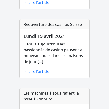
Lire l'article
Réouverture des casinos Suisse
Lundi 19 avril 2021
Depuis aujourd'hui les
passionnés de casino peuvent à
nouveau jouer dans les maisons
de jeux [...]
Lire l'article
Les machines à sous raflent la
mise à Fribourg.