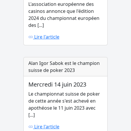
L'association européenne des
casinos annonce que l'édition
2024 du championnat européen
des [...]
Lire l'article
Alan Igor Sabok est le champion
suisse de poker 2023
Mercredi 14 juin 2023
Le championnat suisse de poker
de cette année s'est achevé en
apothéose le 11 juin 2023 avec
[...]
Lire l'article