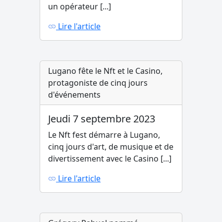
un opérateur [...]
Lire l'article
Lugano fête le Nft et le Casino,
protagoniste de cinq jours
d'événements
Jeudi 7 septembre 2023
Le Nft fest démarre à Lugano,
cinq jours d'art, de musique et de
divertissement avec le Casino [...]
Lire l'article