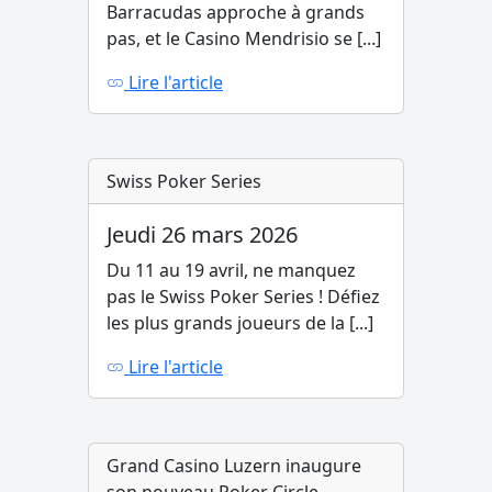
Barracudas approche à grands
pas, et le Casino Mendrisio se [...]
Lire l'article
Swiss Poker Series
Jeudi 26 mars 2026
Du 11 au 19 avril, ne manquez
pas le Swiss Poker Series ! Défiez
les plus grands joueurs de la [...]
Lire l'article
Grand Casino Luzern inaugure