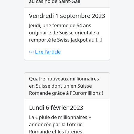
au casino de Saint-Gall
Vendredi 1 septembre 2023
Jeudi, une femme de 54 ans
originaire de Suisse orientale a
remporté le Swiss Jackpot au [...]
Lire l'article
Quatre nouveaux millionnaires
en Suisse dont un en Suisse
Romande grâce à l'Euromillions !
Lundi 6 février 2023
La « pluie de millionnaires »
annoncée par la Loterie
Romande et les loteries