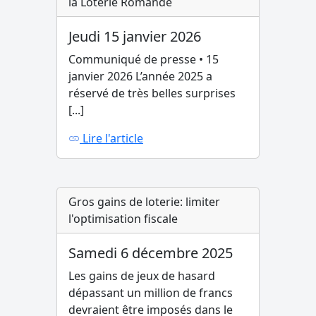
la Loterie Romande
Jeudi 15 janvier 2026
Communiqué de presse • 15
janvier 2026 L’année 2025 a
réservé de très belles surprises
[...]
Lire l'article
Gros gains de loterie: limiter
l'optimisation fiscale
Samedi 6 décembre 2025
Les gains de jeux de hasard
dépassant un million de francs
devraient être imposés dans le