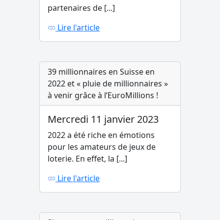
partenaires de [...]
Lire l'article
39 millionnaires en Suisse en
2022 et « pluie de millionnaires »
à venir grâce à l’EuroMillions !
Mercredi 11 janvier 2023
2022 a été riche en émotions
pour les amateurs de jeux de
loterie. En effet, la [...]
Lire l'article