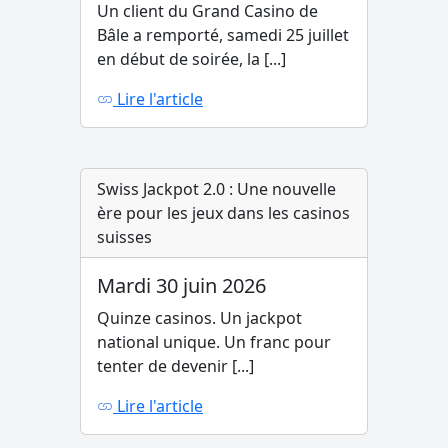
Un client du Grand Casino de
Bâle a remporté, samedi 25 juillet
en début de soirée, la [...]
Lire l'article
Swiss Jackpot 2.0 : Une nouvelle
ère pour les jeux dans les casinos
suisses
Mardi 30 juin 2026
Quinze casinos. Un jackpot
national unique. Un franc pour
tenter de devenir [...]
Lire l'article