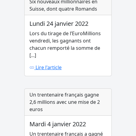
Six nouveaux millionnaires en
Suisse, dont quatre Romands
Lundi 24 janvier 2022
Lors du tirage de l’EuroMillions
vendredi, les gagnants ont
chacun remporté la somme de
[...]
Lire l'article
Un trentenaire français gagne
2,6 millions avec une mise de 2
euros
Mardi 4 janvier 2022
Un trentenaire français a gagné