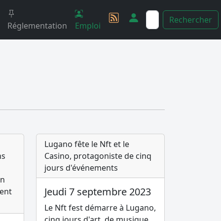
Rechercher
Réglementation
Emploi
Lugano fête le Nft et le
ns
Casino, protagoniste de cinq
jours d'événements
un
Jeudi 7 septembre 2023
ent
Le Nft fest démarre à Lugano,
cinq jours d'art, de musique