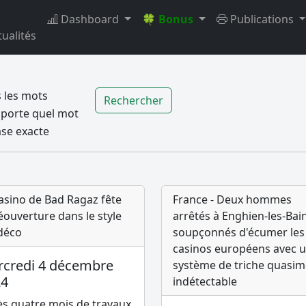
Dashboard
🍀 Bonus
Publications
tualités
 les mots
Rechercher
porte quel mot
se exacte
asino de Bad Ragaz fête
France - Deux hommes
éouverture dans le style
arrêtés à Enghien-les-Bai
déco
soupçonnés d'écumer les
casinos européens avec 
credi 4 décembre
système de triche quasim
24
indétectable
s quatre mois de travaux