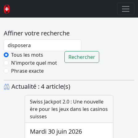
Affiner votre recherche
Password
Tous les mots
Rechercher
N'importe quel mot
Phrase exacte
Actualité : 4 article(s)
Swiss Jackpot 2.0 : Une nouvelle
ère pour les jeux dans les casinos
suisses
Mardi 30 juin 2026