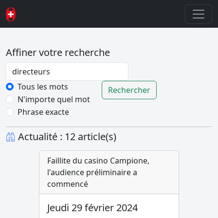
Affiner votre recherche
Password
Tous les mots
Rechercher
N'importe quel mot
Phrase exacte
Actualité : 12 article(s)
Faillite du casino Campione,
l'audience préliminaire a
commencé
Jeudi 29 février 2024