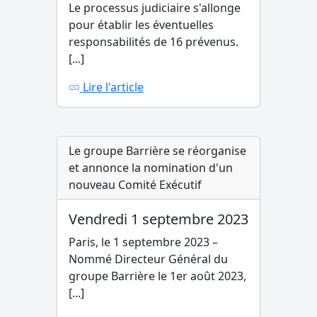
Le processus judiciaire s'allonge
pour établir les éventuelles
responsabilités de 16 prévenus.
[...]
Lire l'article
Le groupe Barrière se réorganise
et annonce la nomination d'un
nouveau Comité Exécutif
Vendredi 1 septembre 2023
Paris, le 1 septembre 2023 –
Nommé Directeur Général du
groupe Barrière le 1er août 2023,
[...]