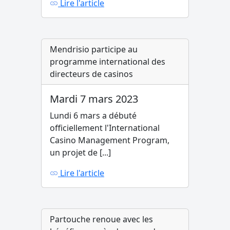
Lire l'article
Mendrisio participe au
programme international des
directeurs de casinos
Mardi 7 mars 2023
Lundi 6 mars a débuté
officiellement l'International
Casino Management Program,
un projet de [...]
Lire l'article
Partouche renoue avec les