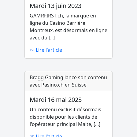
Mardi 13 juin 2023
GAMRFIRST.ch, la marque en
ligne du Casino Barrière
Montreux, est désormais en ligne
avec du [...]
Lire l'article
Bragg Gaming lance son contenu
avec Pasino.ch en Suisse
Mardi 16 mai 2023
Un contenu exclusif désormais
disponible pour les clients de
l'opérateur principal Malte, [...]
Lire l'article