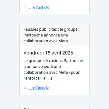
Lire l'article
Fausses publicités : le groupe
Partouche annonce une
collaboration avec Meta
Vendredi 18 avril 2025
Le groupe de casinos Partouche
a annoncé jeudi une
collaboration avec Meta «pour
renforcer la [...]
Lire l'article