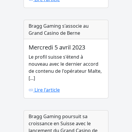
Bragg Gaming s'associe au
Grand Casino de Berne
Mercredi 5 avril 2023
Le profil suisse s'étend à
nouveau avec le dernier accord
de contenu de l'opérateur Malte,
[...]
Lire l'article
Bragg Gaming poursuit sa
croissance en Suisse avec le
lancement du Grand Casino de