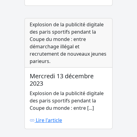
Explosion de la publicité digitale
des paris sportifs pendant la
Coupe du monde : entre
démarchage illégal et
recrutement de nouveaux jeunes
parieurs.
Mercredi 13 décembre
2023
Explosion de la publicité digitale
des paris sportifs pendant la
Coupe du monde : entre [...]
Lire l'article