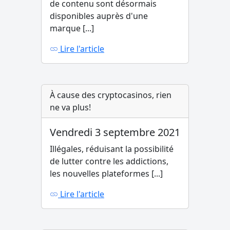
de contenu sont désormais
disponibles auprès d'une
marque [...]
Lire l'article
À cause des cryptocasinos, rien
ne va plus!
Vendredi 3 septembre 2021
Illégales, réduisant la possibilité
de lutter contre les addictions,
les nouvelles plateformes [...]
Lire l'article