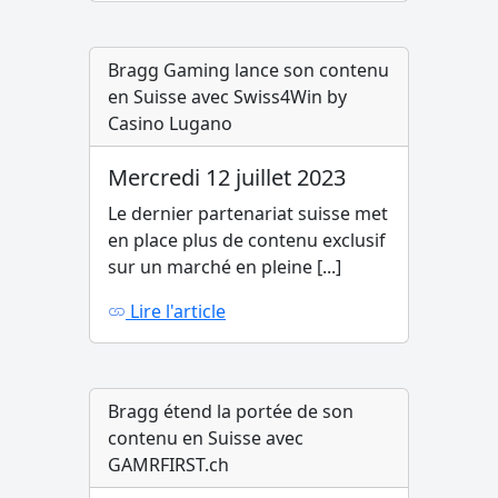
Bragg Gaming lance son contenu
en Suisse avec Swiss4Win by
Casino Lugano
Mercredi 12 juillet 2023
Le dernier partenariat suisse met
en place plus de contenu exclusif
sur un marché en pleine [...]
Lire l'article
Bragg étend la portée de son
contenu en Suisse avec
GAMRFIRST.ch