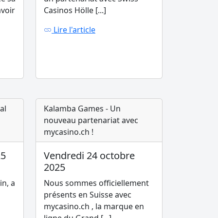
avoir
Casinos Hölle [...]
Lire l'article
al
Kalamba Games - Un
nouveau partenariat avec
mycasino.ch !
25
Vendredi 24 octobre
2025
in, a
Nous sommes officiellement
présents en Suisse avec
mycasino.ch , la marque en