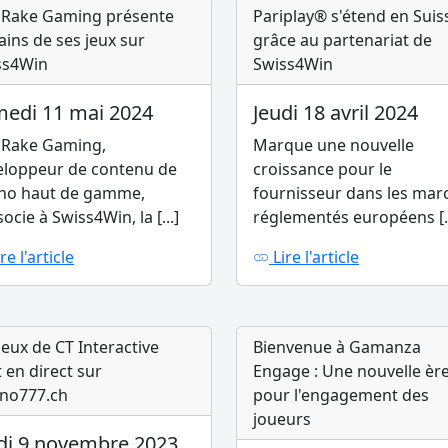
 Rake Gaming présente
Pariplay® s'étend en Suis
ains de ses jeux sur
grâce au partenariat de
ss4Win
Swiss4Win
edi 11 mai 2024
Jeudi 18 avril 2024
 Rake Gaming,
Marque une nouvelle
eloppeur de contenu de
croissance pour le
ino haut de gamme,
fournisseur dans les mar
socie à Swiss4Win, la [...]
réglementés européens [..
re l'article
Lire l'article
jeux de CT Interactive
Bienvenue à Gamanza
 en direct sur
Engage : Une nouvelle èr
ino777.ch
pour l'engagement des
joueurs
di 9 novembre 2023