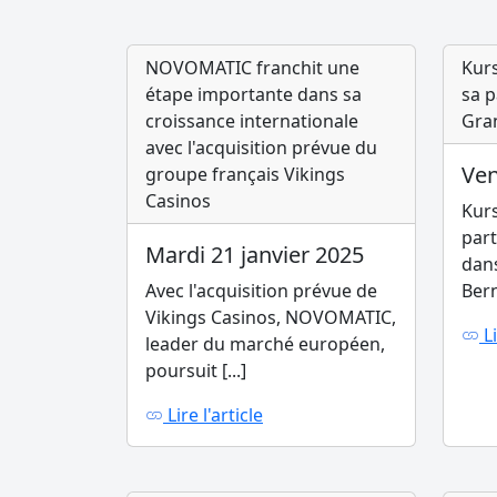
NOVOMATIC franchit une
Kur
étape importante dans sa
sa p
croissance internationale
Gra
avec l'acquisition prévue du
Ven
groupe français Vikings
Casinos
Kurs
part
Mardi 21 janvier 2025
dans
Avec l'acquisition prévue de
Bern 
Vikings Casinos, NOVOMATIC,
Li
leader du marché européen,
poursuit [...]
Lire l'article