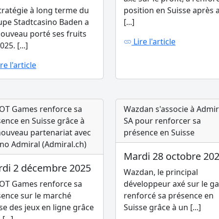
tratégie à long terme du
position en Suisse après 
upe Stadtcasino Baden a
[...]
ouveau porté ses fruits
Lire l'article
25. [...]
re l'article
OT Games renforce sa
Wazdan s'associe à Admir
ence en Suisse grâce à
SA pour renforcer sa
nouveau partenariat avec
présence en Suisse
no Admiral (Admiral.ch)
Mardi 28 octobre 20
di 2 décembre 2025
Wazdan, le principal
OT Games renforce sa
développeur axé sur le ga
sence sur le marché
renforcé sa présence en
se des jeux en ligne grâce
Suisse grâce à un [...]