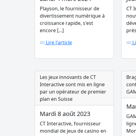
Playson, le fournisseur de
CT I
divertissement numérique à
nouv
croissance rapide, s'est
dév
encore [...]
prés
Lire l'article
Li
Les jeux innovants de CT
Brag
Interactive sont mis en ligne
cont
par un opérateur de premier
GAM
plan en Suisse
Mar
Mardi 8 aoűt 2023
GAM
CT Interactive, fournisseur
lign
mondial de jeux de casino en
Mon