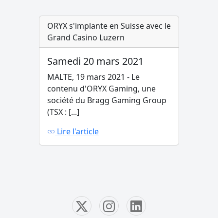
ORYX s'implante en Suisse avec le
Grand Casino Luzern
Samedi 20 mars 2021
MALTE, 19 mars 2021 - Le
contenu d'ORYX Gaming, une
société du Bragg Gaming Group
(TSX : [...]
Lire l'article