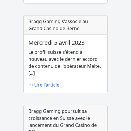
Bragg Gaming s'associe au
Grand Casino de Berne
Mercredi 5 avril 2023
Le profil suisse s'étend à
nouveau avec le dernier accord
de contenu de l'opérateur Malte,
[...]
Lire l'article
Bragg Gaming poursuit sa
croissance en Suisse avec le
lancement du Grand Casino de