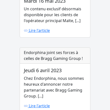
Mardi 16 mai 2023
Un contenu exclusif désormais
disponible pour les clients de
l'opérateur principal Malte, [...]
Lire l'article
Endorphina joint ses forces à
celles de Bragg Gaming Group !
Jeudi 6 avril 2023
Chez Endorphina, nous sommes
heureux d'annoncer notre
partenariat avec Bragg Gaming
Group. [...]
Lire l'article