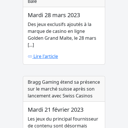
Bâle
Mardi 28 mars 2023
Des jeux exclusifs ajoutés à la
marque de casino en ligne
Golden Grand Malte, le 28 mars
[...]
Lire l'article
Bragg Gaming étend sa présence
sur le marché suisse après son
lancement avec Swiss Casinos
Mardi 21 février 2023
Les jeux du principal fournisseur
de contenu sont désormais