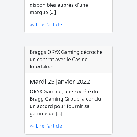
disponibles auprès d'une
marque [...]
Lire l'article
Braggs ORYX Gaming décroche
un contrat avec le Casino
Interlaken
Mardi 25 janvier 2022
ORYX Gaming, une société du
Bragg Gaming Group, a conclu
un accord pour fournir sa
gamme de [...]
Lire l'article