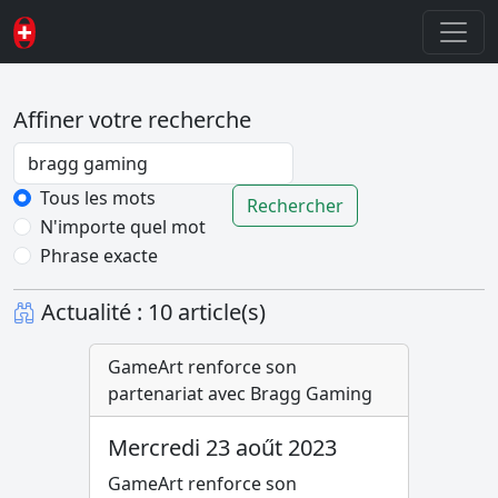
Affiner votre recherche
Password
Tous les mots
Rechercher
N'importe quel mot
Phrase exacte
Actualité : 10 article(s)
GameArt renforce son
partenariat avec Bragg Gaming
Mercredi 23 aoűt 2023
GameArt renforce son