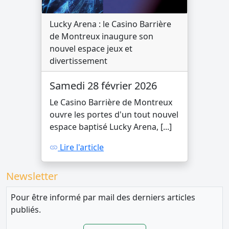
Lucky Arena : le Casino Barrière
de Montreux inaugure son
nouvel espace jeux et
divertissement
Samedi 28 février 2026
Le Casino Barrière de Montreux
ouvre les portes d'un tout nouvel
espace baptisé Lucky Arena, [...]
Lire l'article
Newsletter
Pour être informé par mail des derniers articles
publiés.