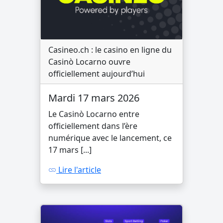
Casineo.ch : le casino en ligne du
Casinò Locarno ouvre
officiellement aujourd’hui
Mardi 17 mars 2026
Le Casinò Locarno entre
officiellement dans l’ère
numérique avec le lancement, ce
17 mars [...]
Lire l'article