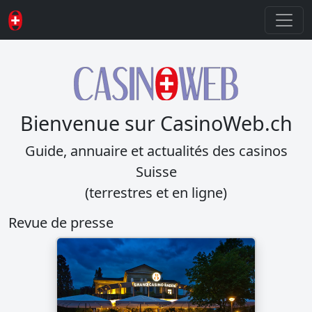
Bienvenue sur CasinoWeb.ch
Guide, annuaire et actualités des casinos
Suisse
(terrestres et en ligne)
Revue de presse