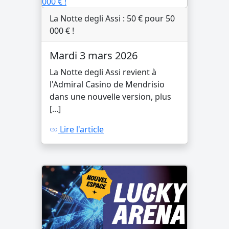
La Notte degli Assi : 50 € pour 50
000 € !
Mardi 3 mars 2026
La Notte degli Assi revient à
l'Admiral Casino de Mendrisio
dans une nouvelle version, plus
[...]
Lire l'article