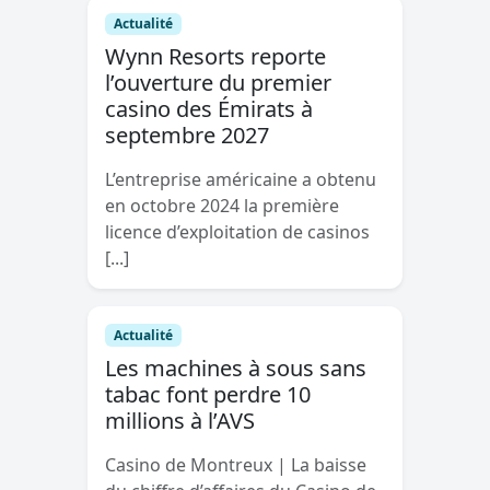
Actualité
Wynn Resorts reporte
l’ouverture du premier
casino des Émirats à
septembre 2027
L’entreprise américaine a obtenu
en octobre 2024 la première
licence d’exploitation de casinos
[...]
Actualité
Les machines à sous sans
tabac font perdre 10
millions à l’AVS
Casino de Montreux | La baisse