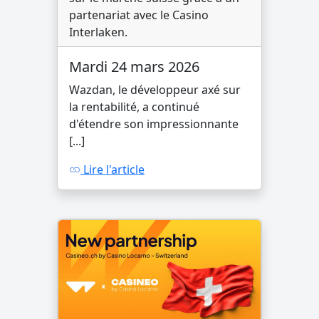
partenariat avec le Casino
Interlaken.
Mardi 24 mars 2026
Wazdan, le développeur axé sur
la rentabilité, a continué
d'étendre son impressionnante
[...]
Lire l'article