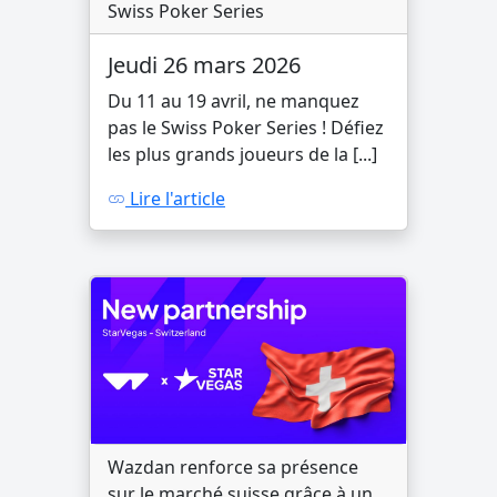
Swiss Poker Series
Jeudi 26 mars 2026
Du 11 au 19 avril, ne manquez
pas le Swiss Poker Series ! Défiez
les plus grands joueurs de la [...]
Lire l'article
Wazdan renforce sa présence
sur le marché suisse grâce à un