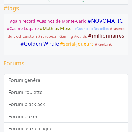
#tags
#NOVOMATIC
#gain record
#Casinos de Monte-Carlo
#Mathias Moser
#Casino Lugano
#casinos
#Casino de Bruxelles
#millionnaires
du Liechtenstein
#European iGaming Awards
#Golden Whale
#serial-joueurs
#ReelLink
Forums
Forum général
Forum roulette
Forum blackjack
Forum poker
Forum jeux en ligne