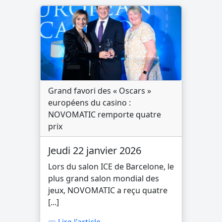
Grand favori des « Oscars »
européens du casino :
NOVOMATIC remporte quatre
prix
Jeudi 22 janvier 2026
Lors du salon ICE de Barcelone, le
plus grand salon mondial des
jeux, NOVOMATIC a reçu quatre
[...]
Lire l'article