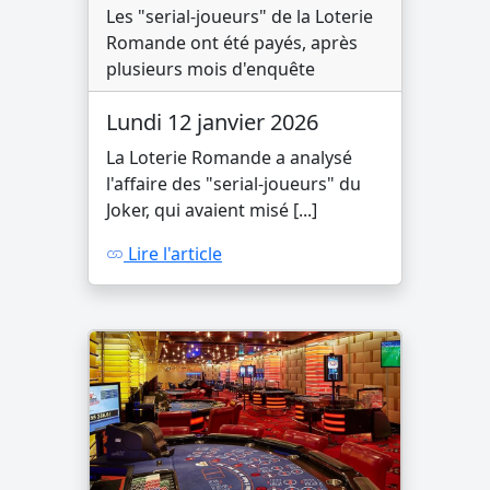
Les "serial-joueurs" de la Loterie
Romande ont été payés, après
plusieurs mois d'enquête
Lundi 12 janvier 2026
La Loterie Romande a analysé
l'affaire des "serial-joueurs" du
Joker, qui avaient misé [...]
Lire l'article