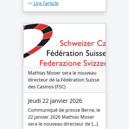
Lire l'article
Mathias Moser sera le nouveau
directeur de la Fédération Suisse
des Casinos (FSC)
Jeudi 22 janvier 2026
Communiqué de presse Berne, le
22 janvier 2026 Mathias Moser
sera le nouveau directeur de [...]