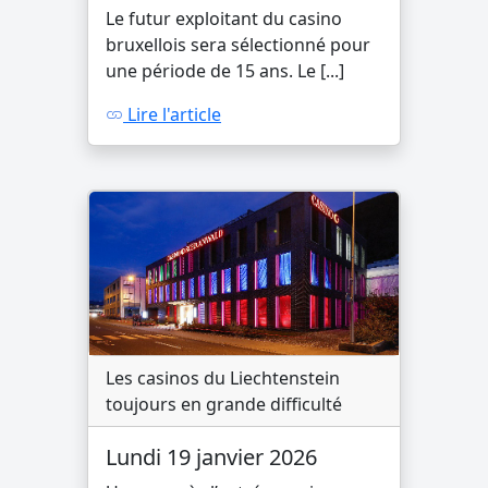
Le futur exploitant du casino
bruxellois sera sélectionné pour
une période de 15 ans. Le [...]
Lire l'article
Les casinos du Liechtenstein
toujours en grande difficulté
Lundi 19 janvier 2026