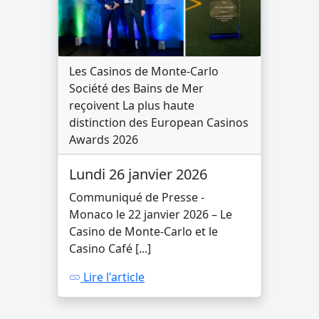
Les Casinos de Monte-Carlo
Société des Bains de Mer
reçoivent La plus haute
distinction des European Casinos
Awards 2026
Lundi 26 janvier 2026
Communiqué de Presse -
Monaco le 22 janvier 2026 – Le
Casino de Monte-Carlo et le
Casino Café [...]
Lire l'article