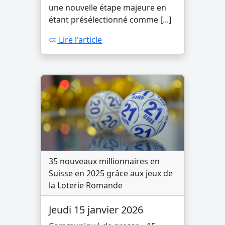
une nouvelle étape majeure en
étant présélectionné comme [...]
Lire l'article
35 nouveaux millionnaires en
Suisse en 2025 grâce aux jeux de
la Loterie Romande
Jeudi 15 janvier 2026