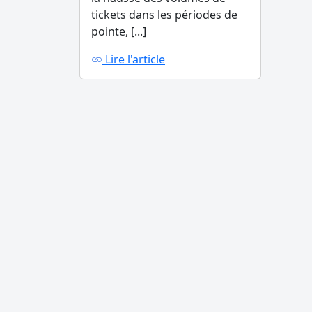
tickets dans les périodes de
pointe, [...]
Lire l'article