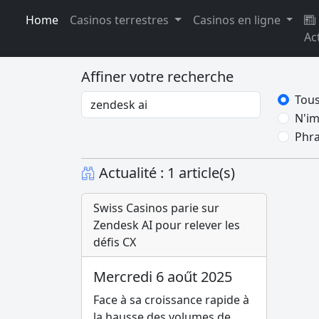
Home
Casinos terrestres
Casinos en ligne
Ac
Affiner votre recherche
Password
Tous
N'im
Phra
Actualité : 1 article(s)
Swiss Casinos parie sur
Zendesk AI pour relever les
défis CX
Mercredi 6 aoűt 2025
Face à sa croissance rapide à
la hausse des volumes de