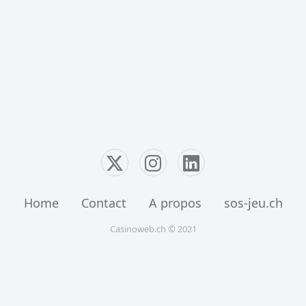
Home
Contact
A propos
sos-jeu.ch
Casinoweb.ch © 2021