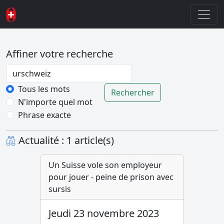
Affiner votre recherche
Password
Tous les mots
Rechercher
N'importe quel mot
Phrase exacte
Actualité : 1 article(s)
Un Suisse vole son employeur
pour jouer - peine de prison avec
sursis
Jeudi 23 novembre 2023