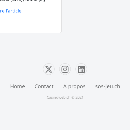
re l'article
Home
Contact
A propos
sos-jeu.ch
Casinoweb.ch © 2021