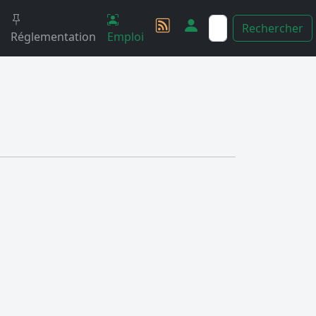
Rechercher
Réglementation
Emploi