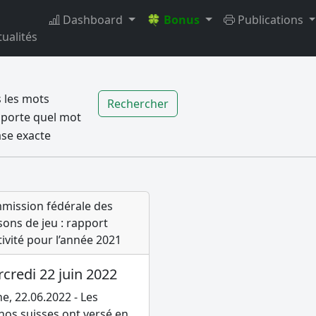
Dashboard
🍀 Bonus
Publications
tualités
 les mots
Rechercher
porte quel mot
se exacte
mission fédérale des
ons de jeu : rapport
tivité pour l’année 2021
credi 22 juin 2022
e, 22.06.2022 - Les
nos suisses ont versé en