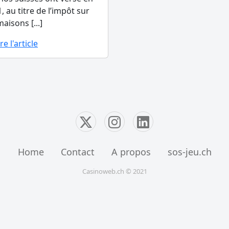
, au titre de l’impôt sur
maisons [...]
re l'article
Home
Contact
A propos
sos-jeu.ch
Casinoweb.ch © 2021