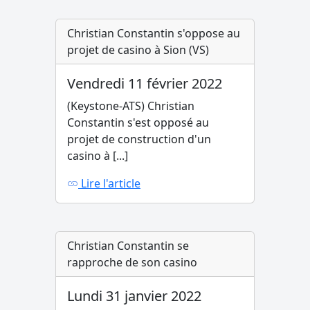
Christian Constantin s'oppose au
projet de casino à Sion (VS)
Vendredi 11 février 2022
(Keystone-ATS) Christian
Constantin s'est opposé au
projet de construction d'un
casino à [...]
Lire l'article
Christian Constantin se
rapproche de son casino
Lundi 31 janvier 2022