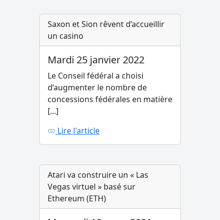
Saxon et Sion rêvent d’accueillir
un casino
Mardi 25 janvier 2022
Le Conseil fédéral a choisi
d’augmenter le nombre de
concessions fédérales en matière
[...]
Lire l'article
Atari va construire un « Las
Vegas virtuel » basé sur
Ethereum (ETH)