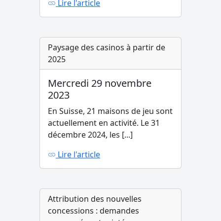
Lire l'article
Paysage des casinos à partir de
2025
Mercredi 29 novembre
2023
En Suisse, 21 maisons de jeu sont
actuellement en activité. Le 31
décembre 2024, les [...]
Lire l'article
Attribution des nouvelles
concessions : demandes