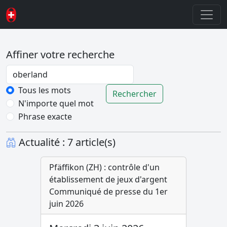
Affiner votre recherche
Password
Tous les mots
Rechercher
N'importe quel mot
Phrase exacte
Actualité : 7 article(s)
Pfäffikon (ZH) : contrôle d'un
établissement de jeux d'argent
Communiqué de presse du 1er
juin 2026