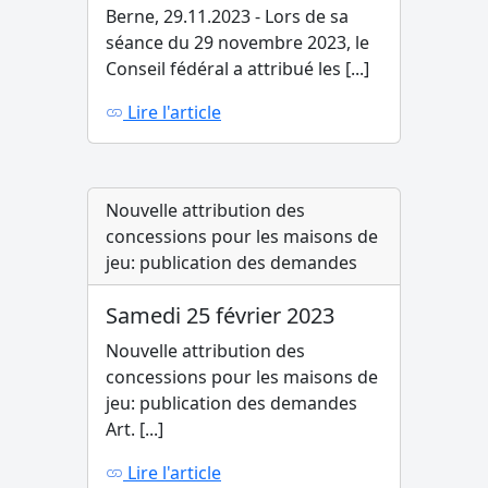
Berne, 29.11.2023 - Lors de sa
séance du 29 novembre 2023, le
Conseil fédéral a attribué les [...]
Lire l'article
Nouvelle attribution des
concessions pour les maisons de
jeu: publication des demandes
Samedi 25 février 2023
Nouvelle attribution des
concessions pour les maisons de
jeu: publication des demandes
Art. [...]
Lire l'article