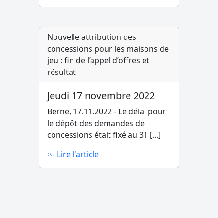
Nouvelle attribution des
concessions pour les maisons de
jeu : fin de l’appel d’offres et
résultat
Jeudi 17 novembre 2022
Berne, 17.11.2022 - Le délai pour
le dépôt des demandes de
concessions était fixé au 31 [...]
Lire l'article