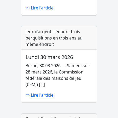
Lire l'article
Jeux d’argent illégaux : trois
perquisitions en trois ans au
même endroit
Lundi 30 mars 2026
Berne, 30.03.2026 — Samedi soir
28 mars 2026, la Commission
fédérale des maisons de jeu
(CFMJ) [...]
Lire l'article