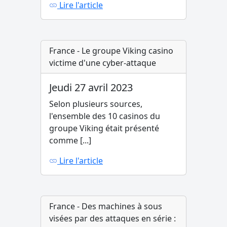
Lire l'article
France - Le groupe Viking casino
victime d'une cyber-attaque
Jeudi 27 avril 2023
Selon plusieurs sources,
l'ensemble des 10 casinos du
groupe Viking était présenté
comme [...]
Lire l'article
France - Des machines à sous
visées par des attaques en série :