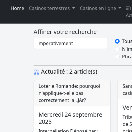
Home
Casinos terrestres
Casinos en ligne
Ac
Affiner votre recherche
Password
Tous
N'im
Phra
Actualité : 2 article(s)
Loterie Romande: pourquoi
Sanc
n'applique-t-elle pas
cas
correctement la LJAr?
Ven
Mercredi 24 septembre
Trib
2025
de 
Interpellation Déposé par :
près