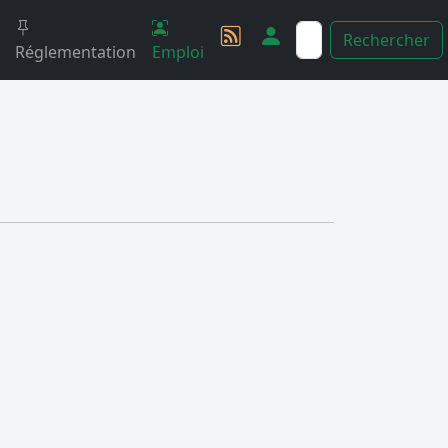
Rechercher
Réglementation
Emploi