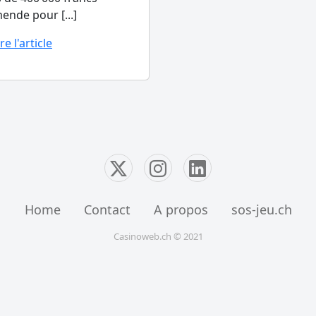
ende pour [...]
re l'article
Home
Contact
A propos
sos-jeu.ch
Casinoweb.ch © 2021