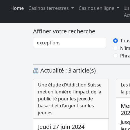
Home
Casinos terrestres
Casinos en ligne
Ac
Affiner votre recherche
Password
Tous
N'im
Phra
Actualité : 3 article(s)
Une étude d’Addiction Suisse
Les 
met en lumière l’impact de la
la p
publicité pour les jeux de
Mer
hasard et d’argent sur les
20
jeunes.
Jusq
Jeudi 27 juin 2024
les 