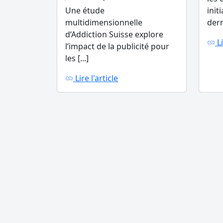
Une étude
init
multidimensionnelle
dern
d‘Addiction Suisse explore
Li
l’impact de la publicité pour
les [...]
Lire l'article