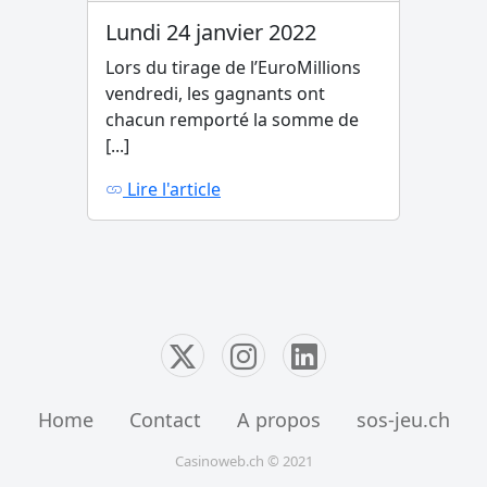
Lundi 24 janvier 2022
Lors du tirage de l’EuroMillions
vendredi, les gagnants ont
chacun remporté la somme de
[...]
Lire l'article
Home
Contact
A propos
sos-jeu.ch
Casinoweb.ch © 2021