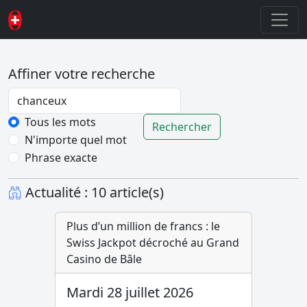
Affiner votre recherche
Password
Tous les mots
Rechercher
N'importe quel mot
Phrase exacte
Actualité : 10 article(s)
Plus d’un million de francs : le
Swiss Jackpot décroché au Grand
Casino de Bâle
Mardi 28 juillet 2026