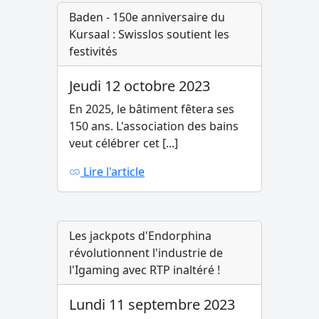
Baden - 150e anniversaire du
Kursaal : Swisslos soutient les
festivités
Jeudi 12 octobre 2023
En 2025, le bâtiment fêtera ses
150 ans. L'association des bains
veut célébrer cet [...]
Lire l'article
Les jackpots d'Endorphina
révolutionnent l'industrie de
l'Igaming avec RTP inaltéré !
Lundi 11 septembre 2023