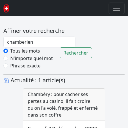
Affiner votre recherche
Password
Tous les mots
Rechercher
N'importe quel mot
Phrase exacte
Actualité : 1 article(s)
Chambéry : pour cacher ses
pertes au casino, il fait croire
qu'on l'a volé, frappé et enfermé
dans son coffre