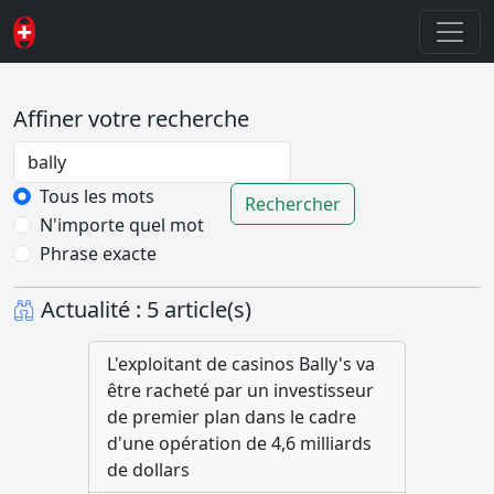
Affiner votre recherche
Password
Tous les mots
Rechercher
N'importe quel mot
Phrase exacte
Actualité : 5 article(s)
L'exploitant de casinos Bally's va
être racheté par un investisseur
de premier plan dans le cadre
d'une opération de 4,6 milliards
de dollars