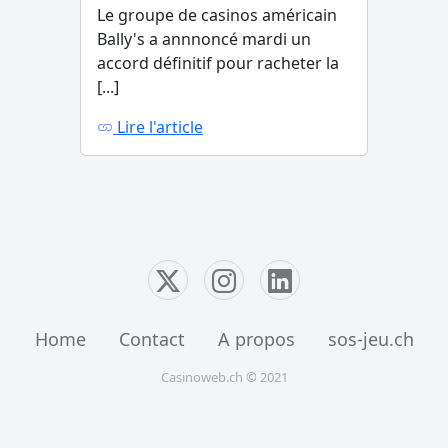
Le groupe de casinos américain
Bally's a annnoncé mardi un
accord définitif pour racheter la
[...]
Lire l'article
Home
Contact
A propos
sos-jeu.ch
Casinoweb.ch © 2021