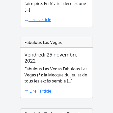
faire pire. En février dernier, une
[...]
Lire l'article
Fabulous Las Vegas
Vendredi 25 novembre
2022
Fabulous Las Vegas Fabulous Las
Vegas (*): la Mecque du jeu et de
tous les excès semble [...]
Lire l'article