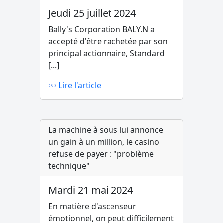
Jeudi 25 juillet 2024
Bally's Corporation BALY.N a
accepté d'être rachetée par son
principal actionnaire, Standard
[...]
Lire l'article
La machine à sous lui annonce
un gain à un million, le casino
refuse de payer : "problème
technique"
Mardi 21 mai 2024
En matière d'ascenseur
émotionnel, on peut difficilement