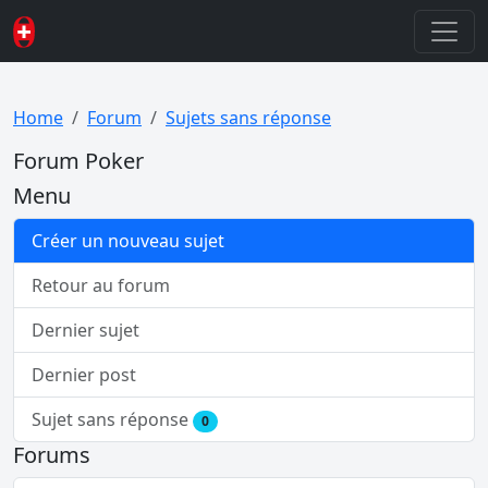
Home
Forum
Sujets sans réponse
Forum Poker
Menu
Créer un nouveau sujet
Retour au forum
Dernier sujet
Dernier post
Sujet sans réponse
0
Forums