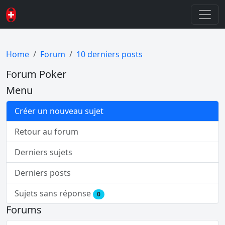
Home
Forum
10 derniers posts
Forum Poker
Menu
Créer un nouveau sujet
Retour au forum
Derniers sujets
Derniers posts
Sujets sans réponse
0
Forums