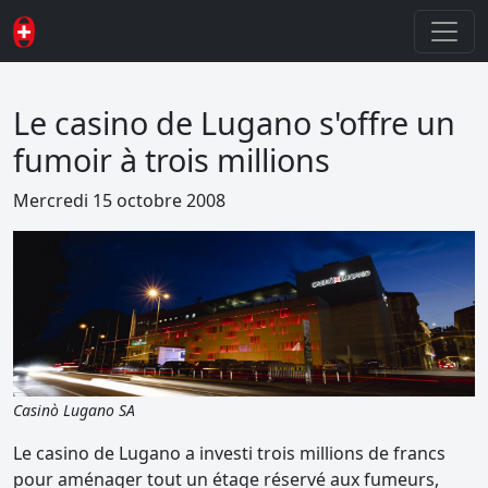
Le casino de Lugano s'offre un
fumoir à trois millions
Mercredi 15 octobre 2008
Casinò Lugano SA
Le casino de Lugano a investi trois millions de francs
pour aménager tout un étage réservé aux fumeurs,