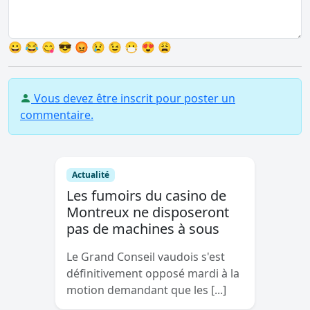
😀
😂
😋
😎
😡
😢
😉
😷
😍
😩
Vous devez être inscrit pour poster un
commentaire.
Actualité
Les fumoirs du casino de
Montreux ne disposeront
pas de machines à sous
Le Grand Conseil vaudois s'est
définitivement opposé mardi à la
motion demandant que les [...]