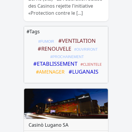
des Casinos rejette l'initiative
«Protection contre le [...]
#Tags
#VENTILATION
#FUMOIR
#RENOUVELE
#OUVRIRONT
#PROCHAINEMENT
#ETABLISSEMENT
#CLIENTELE
#LUGANAIS
#AMENAGER
Casinò Lugano SA