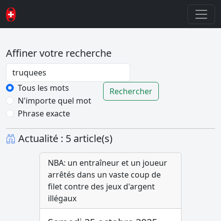
Affiner votre recherche
Password
Tous les mots
Rechercher
N'importe quel mot
Phrase exacte
Actualité : 5 article(s)
NBA: un entraîneur et un joueur
arrêtés dans un vaste coup de
filet contre des jeux d'argent
illégaux