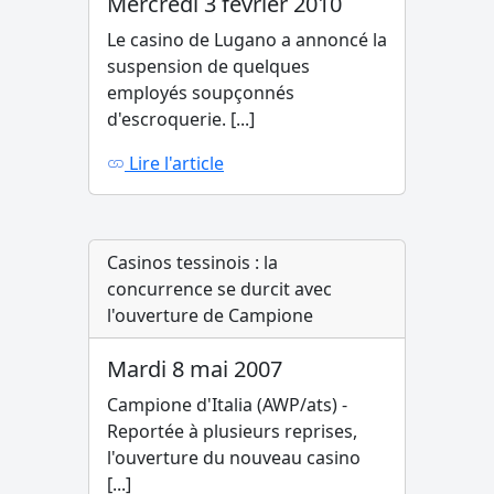
Mercredi 3 février 2010
Le casino de Lugano a annoncé la
suspension de quelques
employés soupçonnés
d'escroquerie. [...]
Lire l'article
Casinos tessinois : la
concurrence se durcit avec
l'ouverture de Campione
Mardi 8 mai 2007
Campione d'Italia (AWP/ats) -
Reportée à plusieurs reprises,
l'ouverture du nouveau casino
[...]