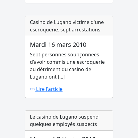
Casino de Lugano victime d'une
escroquerie: sept arrestations
Mardi 16 mars 2010
Sept personnes soupçonnées
d'avoir commis une escroquerie
au détriment du casino de
Lugano ont [...]
Lire l'article
Le casino de Lugano suspend
quelques employés suspects